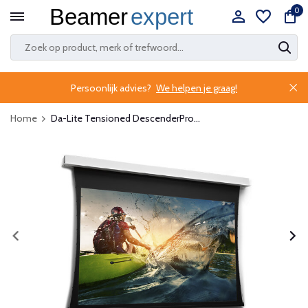
0
Persoonlijk advies?
We helpen je graag!
Home
Da-Lite Tensioned DescenderPro...