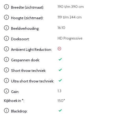
190 t/m 390 cm
Breedte (zichtmaat):
119 t/m 244 cm
Hoogte (zichtmaat):
16:10
Beeldverhouding:
HD Progressive
Doeksoort:
Ambient Light Reduction:
Gespannen doek:
Short throw techniek:
Ultra short throw techniek:
1.3
Gain:
Kijkhoek in °:
150°
Blackdrop: