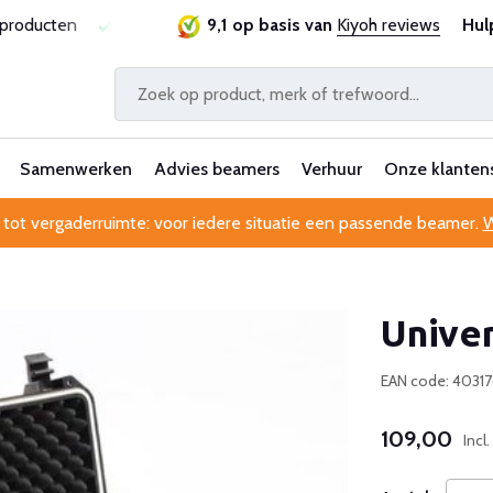
sproducten
Laagste prijsgarantie
9,1 op basis van
Al 25 jaar betrouwbaa
Kiyoh reviews
Hul
Samenwerken
Advies beamers
Verhuur
Onze klanten
 tot vergaderruimte: voor iedere situatie een passende beamer.
W
Univer
EAN code: 4031
109,00
Incl