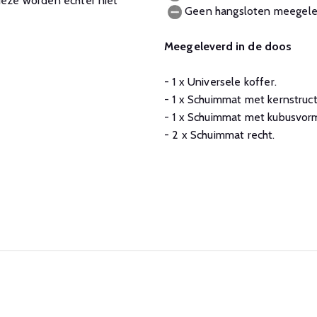
 deze worden echter niet
Geen hangsloten meegeleve
Meegeleverd in de doos
- 1 x Universele koffer.
- 1 x Schuimmat met kernstruct
- 1 x Schuimmat met kubusvorm
- 2 x Schuimmat recht.