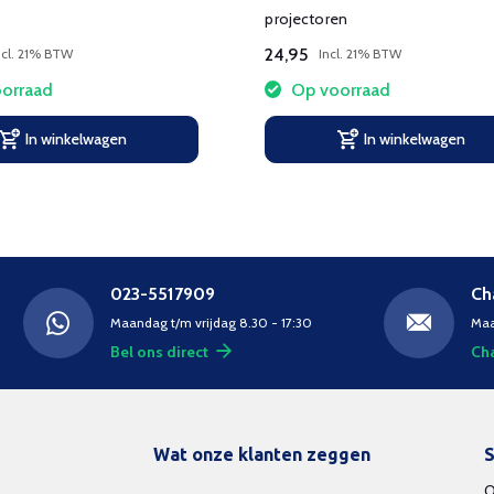
projectoren
24,95
ncl. 21% BTW
Incl. 21% BTW
orraad
Op voorraad
In winkelwagen
In winkelwagen
023-5517909
Ch
Maandag t/m vrijdag 8.30 - 17:30
Maa
Bel ons direct
Cha
Wat onze klanten zeggen
S
O