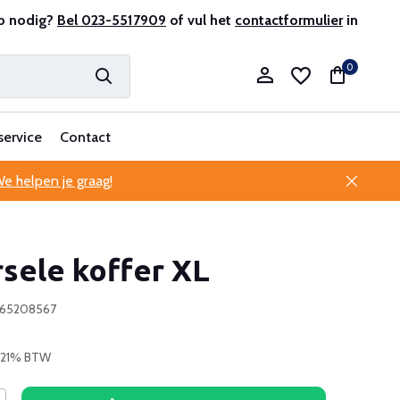
r en ervaren
p nodig?
Bel 023-5517909
Professionele klantenservice
of vul het
contactformulier
in
0
service
Contact
e helpen je graag!
Account aanmaken
sele koffer XL
Account aanmaken
765208567
. 21% BTW