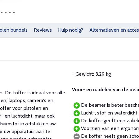
olen bundels
Reviews
Hulp nodig?
Alternatieven en acces
- Gewicht: 3,29 kg
Voor- en nadelen van de bea
 De koffer is ideaal voor alle
en, laptops, camera's en
De beamer is beter besche
offer voor pistolen en
Lucht-, stof en waterdicht 
f- en luchtdicht, maar ook
De koffer geeft een zakelij
chuimstof inzetstukken uw
Voorzien van een ergonom
ar uw apparatuur aan te
De koffer heeft geen sch