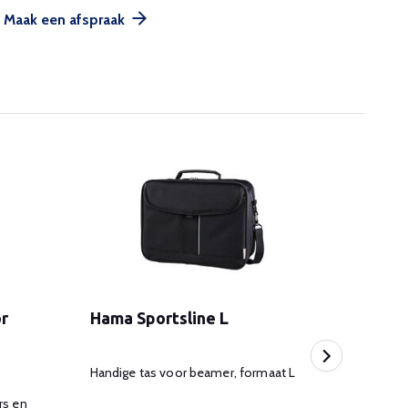
Maak een afspraak
or
Hama Sportsline L
Peak
XL
Handige tas voor beamer, formaat L
rs en
Univer