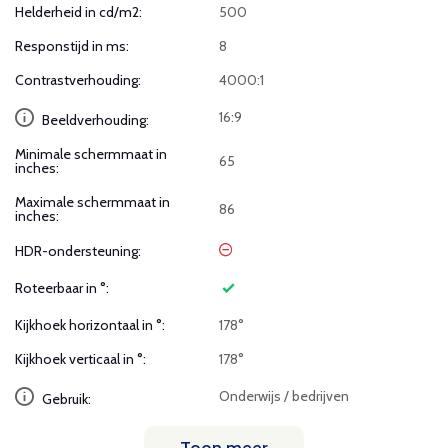
Helderheid in cd/m2:
500
Responstijd in ms:
8
Contrastverhouding:
4000:1
16:9
Beeldverhouding:
Minimale schermmaat in
65
inches:
Maximale schermmaat in
86
inches:
HDR-ondersteuning:
Roteerbaar in °:
Kijkhoek horizontaal in °:
178°
Kijkhoek verticaal in °:
178°
Onderwijs / bedrijven
Gebruik: