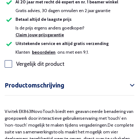
Al 20 jaar met recht dé expert en nr. 1 beamer winkel
Gratis advies, 30 dagen omruilen en 2 jaar garantie
Betaal altijd de laagste prijs
Is de prijs ergens anders goedkoper?
Claim jouw prijsgarantie
Uitstekende service en altijd gratis verzending
Klanten
beoordelen
ons met een 9,1.
Vergelijk dit product
Productomschrijving
Vivitek EK863INovoTouch biedt een geavanceerde benadering van
groepswerk door interactieve gebruikerservaring met 'touch' en
'non-touch' mogelijk te maken tijdens vergaderingen.De complete
suite van samenwerkingstools maakt het mogelijk om vier
deelnemers tegelijkertijd weer te geven, direct over te schakelen