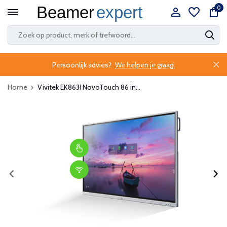
0
Persoonlijk advies?
We helpen je graag!
Home
Vivitek EK863I NovoTouch 86 in...