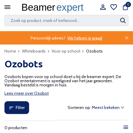
0
Persoonlijk advies?
We helpen je graag!
Home
Whiteboards
Voor op school
Ozobots
Ozobots
Ozobots kopen voor op school doet u bij de beamer expert. De
Ozobot entertainment is speelgoed van het jaar geworden.
Vandaag besteld is morgen in huis.
Lees meer over Ozobot
Filter
Sorteren op:
0 producten