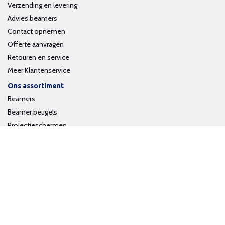
Verzending en levering
Advies beamers
Contact opnemen
Offerte aanvragen
Retouren en service
Meer Klantenservice
Ons assortiment
Beamers
Beamer beugels
Projectieschermen
Interactieve whiteboards
Volg ons op social media
Schrijf je in voor onze nieuwsbrief