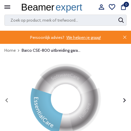
0
Persoonlijk advies?
We helpen je graag!
Home
Barco CSE-800 uitbreiding gara...