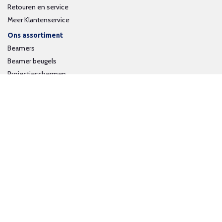
Retouren en service
Meer Klantenservice
Ons assortiment
Beamers
Beamer beugels
Projectieschermen
Interactieve whiteboards
Volg ons op social media
Schrijf je in voor onze nieuwsbrief