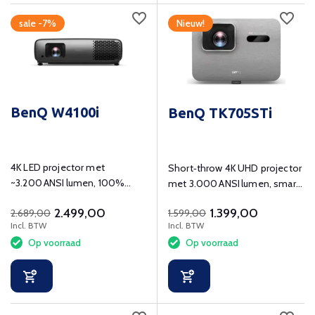
sale -7%
Nieuw!
BenQ W4100i
BenQ TK705STi
4K LED projector met
Short‑throw 4K UHD projector
~3.200 ANSI lumen, 100%
met 3.000 ANSI lumen, smart
DCI‑P3 kleurdekking en
platform en gaming‑ready
2.499,00
1.399,00
2.689,00
1.599,00
premium installatie‑features.
functies.
Incl. BTW
Incl. BTW
Op voorraad
Op voorraad