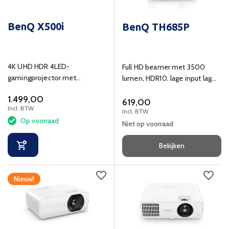
BenQ X500i
BenQ TH685P
4K UHD HDR 4LED-
Full HD beamer met 3500
gamingprojector met
lumen, HDR10, lage input lag
filmische ervaring.
en flexibele installatie.
1.499,00
619,00
Incl. BTW
Incl. BTW
Op voorraad
Niet op voorraad
Bekijken
Nieuw!