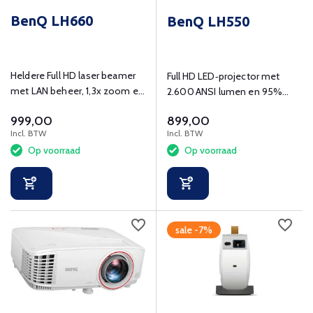
BenQ LH660
BenQ LH550
Heldere Full HD laser beamer
Full HD LED‑projector met
met LAN beheer, 1,3x zoom en
2.600 ANSI lumen en 95%
4.600 lumen.
Rec.709 – ideaal voor
999,00
899,00
professionele presentaties.
Incl. BTW
Incl. BTW
Op voorraad
Op voorraad
sale -7%