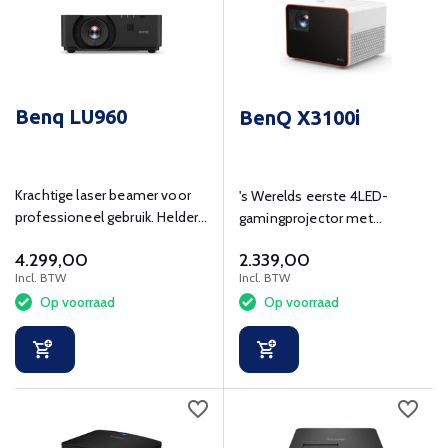
Benq LU960
BenQ X3100i
Krachtige laser beamer voor
's Werelds eerste 4LED-
professioneel gebruik. Helder,
gamingprojector met
nauwkeurig en flexibel.
filmische ervaring.
4.299,00
2.339,00
Incl. BTW
Incl. BTW
Op voorraad
Op voorraad