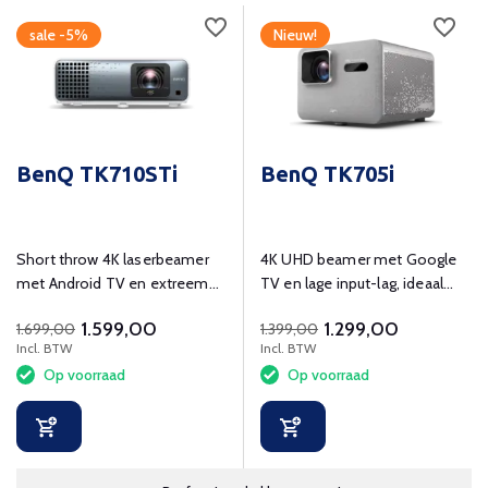
sale -5%
Nieuw!
BenQ TK710STi
BenQ TK705i
Short throw 4K laserbeamer
4K UHD beamer met Google
met Android TV en extreem
TV en lage input-lag, ideaal
lage input lag voor gamers.
voor film en gaming.
1.599,00
1.299,00
1.699,00
1.399,00
Incl. BTW
Incl. BTW
Op voorraad
Op voorraad