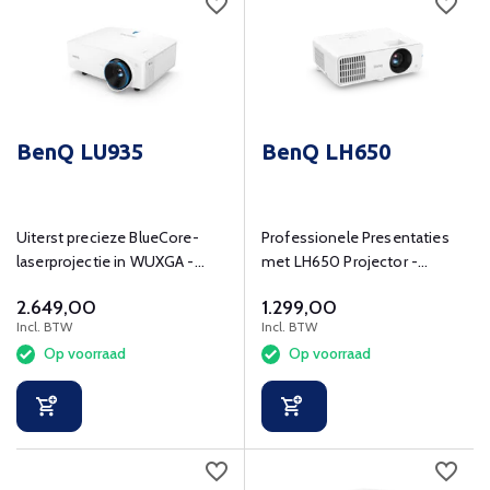
BenQ LU935
BenQ LH650
Uiterst precieze BlueCore-
Professionele Presentaties
laserprojectie in WUXGA -
met LH650 Projector -
resolutie, voor uitstekende
Heldere Beelden,
2.649,00
1.299,00
visuele effecten in
Energiezuinig!
Incl. BTW
Incl. BTW
uiteenlopende omgevingen.
Op voorraad
Op voorraad