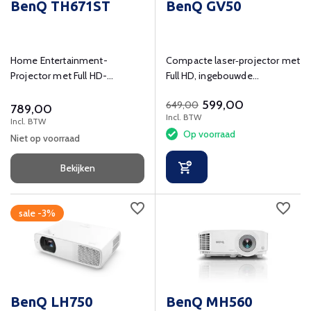
BenQ TH671ST
BenQ GV50
Home Entertainment-
Compacte laser‑projector met
Projector met Full HD-
Full HD, ingebouwde
resolutie, Short-Throw en lage
Google TV en flexibele
599,00
649,00
input-lag.
opstelling.
789,00
Incl. BTW
Incl. BTW
Op voorraad
Niet op voorraad
Bekijken
sale -3%
BenQ LH750
BenQ MH560