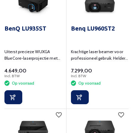
BenQ LU935ST
Benq LU960ST2
Uiterst precieze WUXGA
Krachtige laser beamer voor
BlueCore-laserprojectie met
professioneel gebruik. Helder,
uitstekende visuele effecten
nauwkeurig en flexibel.
4.649,00
7.299,00
Incl. BTW
Incl. BTW
Op voorraad
Op voorraad