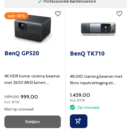
Professionele klantenservice
sale -16%
BenQ GP520
BenQ TK710
4K HDR home cinema beamer
4KUHD Gaming beamer met
met 2600 ANSI lumen,
16ms inputvertraging en
ingebouwde Google TV en
4K@60Hz
1.439,00
flexibele installatie.
999,00
1.199,00
Incl. BTW
Incl. BTW
Op voorraad
Niet op voorraad
Bekijken