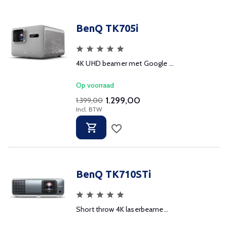
BenQ TK705i
4K UHD beamer met Google ...
Op voorraad
1.299,00
1.399,00
Incl. BTW
BenQ TK710STi
Short throw 4K laserbeame...