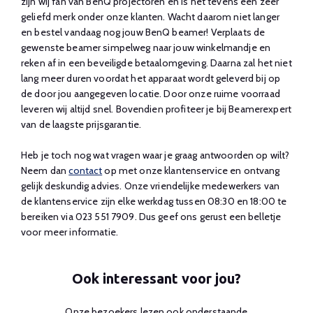
zijn wij fan van BenQ projectoren en is het tevens een zeer
geliefd merk onder onze klanten. Wacht daarom niet langer
en bestel vandaag nog jouw BenQ beamer! Verplaats de
gewenste beamer simpelweg naar jouw winkelmandje en
reken af in een beveiligde betaalomgeving. Daarna zal het niet
lang meer duren voordat het apparaat wordt geleverd bij op
de door jou aangegeven locatie. Door onze ruime voorraad
leveren wij altijd snel. Bovendien profiteer je bij Beamerexpert
van de laagste prijsgarantie.
Heb je toch nog wat vragen waar je graag antwoorden op wilt?
Neem dan
contact
op met onze klantenservice en ontvang
gelijk deskundig advies. Onze vriendelijke medewerkers van
de klantenservice zijn elke werkdag tussen 08:30 en 18:00 te
bereiken via 023 551 7909. Dus geef ons gerust een belletje
voor meer informatie.
Ook interessant voor jou?
Onze bezoekers lezen ook onderstaande