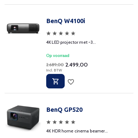
BenQ W4100i
4K LED projector met ~3...
Op voorraad
2.499,00
2.689,00
Incl. BTW
BenQ GP520
4K HDR home cinema beamer...