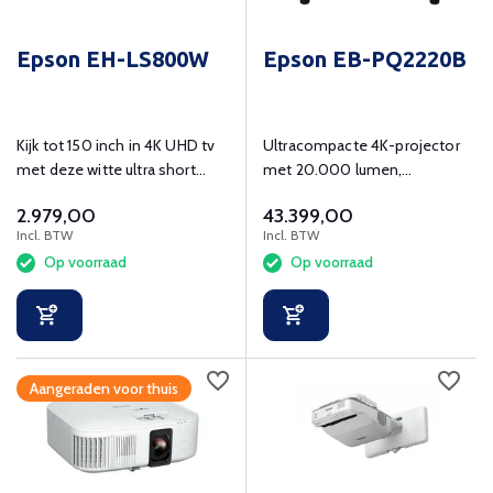
Epson EH-LS800W
Epson EB-PQ2220B
Kijk tot 150 inch in 4K UHD tv
Ultracompacte 4K-projector
met deze witte ultra short
met 20.000 lumen,
throw laser beamer
energiezuinig en veelzijdig in
2.979,00
43.399,00
gebruik
Incl. BTW
Incl. BTW
Op voorraad
Op voorraad
Aangeraden voor thuis