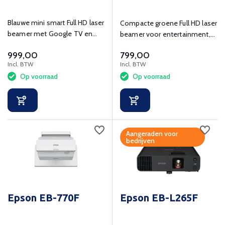
Blauwe mini smart Full HD laser
Compacte groene Full HD laser
beamer met Google TV en
beamer voor entertainment,
Bluetooth speaker op
thuis of op locatie
999,00
799,00
standaard
Incl. BTW
Incl. BTW
Op voorraad
Op voorraad
Aangeraden voor
bedrijven
Epson EB-770F
Epson EB-L265F