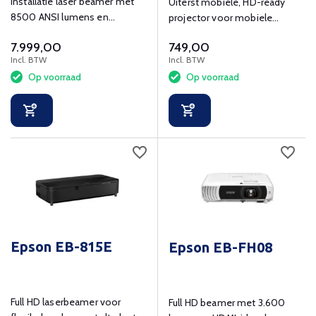
Installatie laser beamer met
Uiterst mobiele, HD-ready
8500 ANSI lumens en
projector voor mobiele
WUXGA, 1920 x 1200 resolutie.
zakelijke gebruikers.
7.999,00
749,00
Incl. BTW
Incl. BTW
Op voorraad
Op voorraad
Epson EB-815E
Epson EB-FH08
Full HD laserbeamer voor
Full HD beamer met 3.600