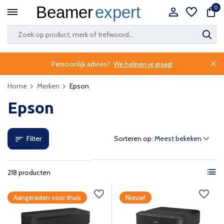
0
Persoonlijk advies?
We helpen je graag!
Home
Merken
Epson
Epson
Filter
Sorteren op:
218 producten
Aangeraden voor thuis
Nieuw!