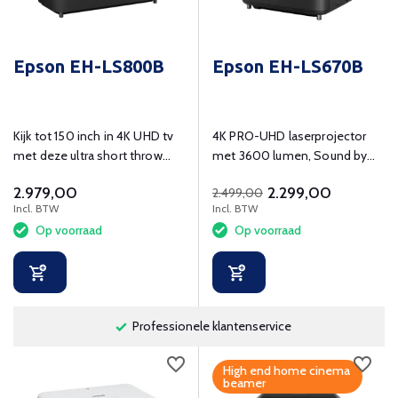
Epson EH-LS800B
Epson EH-LS670B
Kijk tot 150 inch in 4K UHD tv
4K PRO-UHD laserprojector
met deze ultra short throw
met 3600 lumen, Sound by
laser beamer
Bose en Google TV
2.979,00
2.299,00
2.499,00
Incl. BTW
Incl. BTW
Op voorraad
Op voorraad
Professionele klantenservice
High end home cinema
beamer