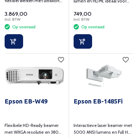
flexibel werken met ultrakorte
lumen en HDMI, ideaal voor
projectieafstand.
thuis en presentaties
3.869,00
749,00
Incl. BTW
Incl. BTW
Op voorraad
Op voorraad
Epson EB-W49
Epson EB-1485Fi
Flexibele HD-Ready beamer
Interactieve laser beamer met
met WXGA resolutie en 3800
5000 ANSI lumens en Full HD