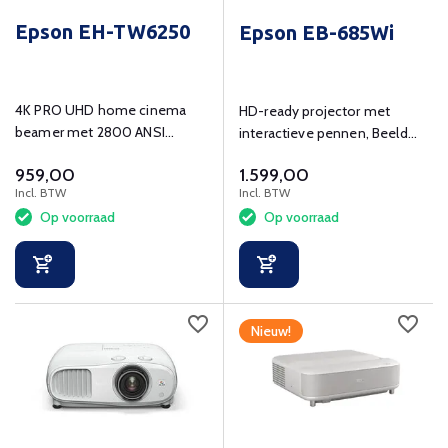
Epson EH-TW6250
Epson EB-685Wi
4K PRO UHD home cinema
HD-ready projector met
beamer met 2800 ANSI
interactieve pennen, Beeld
lumens, Android TV en WLAN
van 3500 lumen, Twee
959,00
1.599,00
interactieve pennen,
Incl. BTW
Incl. BTW
Optionele draadloze
Op voorraad
Op voorraad
aansluitmogelijkheden
Nieuw!