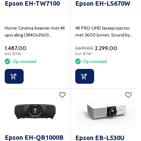
Epson EH-TW7100
Epson EH-LS670W
Home Cinema beamer met 4K
4K PRO-UHD laserprojector
upscaling (3840x2160)
met 3600 lumen, Sound by
resolutie.
Bose en Google TV
1.487,00
2.299,00
2.699,00
Incl. BTW
Incl. BTW
Op voorraad
Op voorraad
Epson EH-QB1000B
Epson EB-L530U