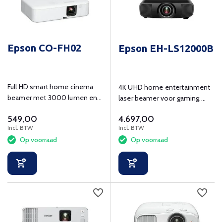
Epson CO-FH02
Epson EH-LS12000B
Full HD smart home cinema
4K UHD home entertainment
beamer met 3000 lumen en
laser beamer voor gaming,
Android TV.
sport en films 50 tot 300 inch
549,00
4.697,00
diagonaal.
Incl. BTW
Incl. BTW
Op voorraad
Op voorraad