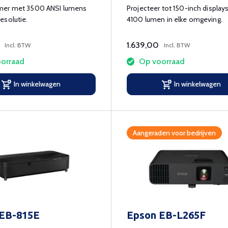
mer met 3500 ANSI lumens
Projecteer tot 150-inch display
esolutie.
4100 lumen in elke omgeving.
1.639,00
Incl. BTW
Incl. BTW
orraad
Op voorraad
In winkelwagen
In winkelwagen
Aangeraden voor bedrijven
 EB-815E
Epson EB-L265F