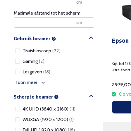
Maximale afstand tot het scherm
Gebruik beamer
Epson
Thuisbioscoop
(22)
Gaming
(2)
Kijk tot 1
ultra shor
Lesgeven
(18)
Toon meer
2.979,00
Op vo
Scherpte beamer
4K UHD (3840 x 2160)
(11)
WUXGA (1920 × 1200)
(1)
Full HD (1920 x 1080)
(18)