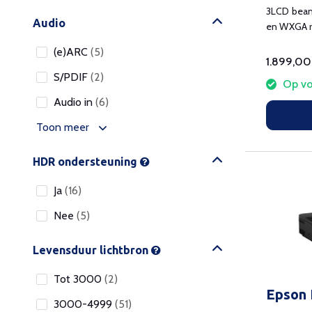
3LCD bea
Audio
en WXGA r
(e)ARC
(5)
1.899,00
S/PDIF
(2)
Op vo
Audio in
(6)
Toon meer
HDR ondersteuning
Ja
(16)
Nee
(5)
Levensduur lichtbron
Tot 3000
(2)
Epson
3000-4999
(51)