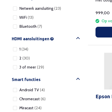
met Googl
op standa
Netwerk aansluiting
(23)
999,00
WiFi
(13)
Op vo
Bluetooth
(7)
HDMI aansluitingen
1
(34)
2
(30)
3 of meer
(29)
Smart functies
Android TV
(4)
Epson
Chromecast
(6)
Miracast
(24)