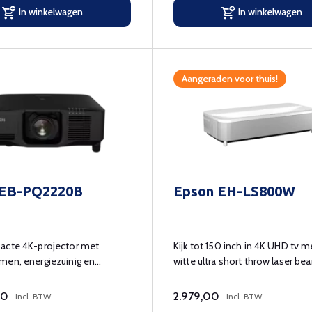
In winkelwagen
In winkelwagen
Aangeraden voor thuis!
 EB-PQ2220B
Epson EH-LS800W
acte 4K-projector met
Kijk tot 150 inch in 4K UHD tv 
men, energiezuinig en
witte ultra short throw laser be
in gebruik
00
2.979,00
Incl. BTW
Incl. BTW