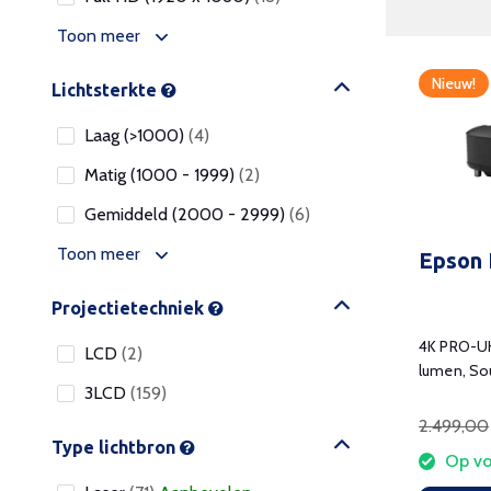
Toon meer
Nieuw!
Lichtsterkte
Laag (>1000)
(4)
Matig (1000 - 1999)
(2)
Gemiddeld (2000 - 2999)
(6)
Toon meer
Epson
Projectietechniek
4K PRO-UH
LCD
(2)
lumen, So
3LCD
(159)
2.499,00
Type lichtbron
Op vo