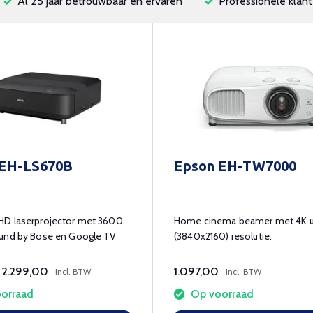
Al 25 jaar betrouwbaar en ervaren
Professionele klant
 EH-LS670B
Epson EH-TW7000
D laserprojector met 3600
Home cinema beamer met 4K u
und by Bose en Google TV
(3840x2160) resolutie.
2.299,00
1.097,00
Incl. BTW
Incl. BTW
orraad
Op voorraad