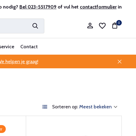
antenservice
p nodig?
Bel 023-5517909
of vul het
contactformulier
in
0
service
Contact
e helpen je graag!
Account aanmaken
Account aanmaken
Sorteren op:
r