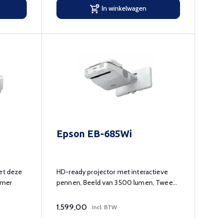
In winkelwagen
Epson EB-685Wi
met deze
HD-ready projector met interactieve
amer
pennen, Beeld van 3500 lumen, Twee
interactieve pennen, Optionele
draadloze aansluitmogelijkheden
1.599,00
Incl. BTW