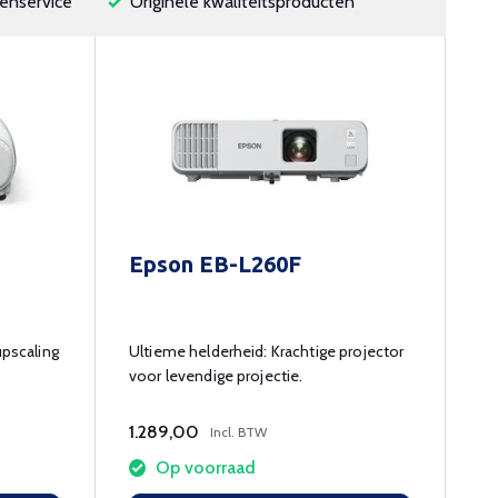
enservice
Originele kwaliteitsproducten
Epson EB-L260F
pscaling
Ultieme helderheid: Krachtige projector
voor levendige projectie.
1.289,00
Incl. BTW
Op voorraad