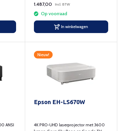
1.487,00
Incl. BTW
Op voorraad
In winkelwagen
Nieuw!
Epson EH-LS670W
500 ANSI
4K PRO-UHD laserprojector met 3600