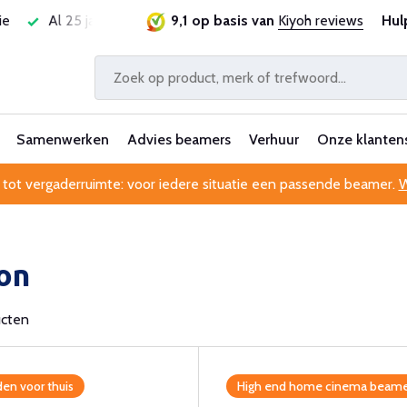
ie
Al 25 jaar betrouwbaar en ervaren
9,1 op basis van
Kiyoh reviews
Professionele kl
Hul
Samenwerken
Advies beamers
Verhuur
Onze klanten
 tot vergaderruimte: voor iedere situatie een passende beamer.
W
on
ucten
en voor thuis
High end home cinema beame