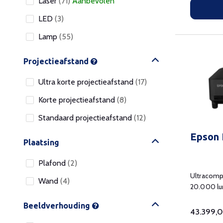
Laser
(71)
Aanbevolen
LED
(3)
Lamp
(55)
Projectieafstand
Ultra korte projectieafstand
(17)
Korte projectieafstand
(8)
Standaard projectieafstand
(12)
Epson
Plaatsing
Plafond
(2)
Ultracomp
Wand
(4)
20.000 lu
veelzijdig 
Beeldverhouding
43.399,