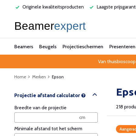
rvice
Originele kwaliteitsproducten
Laagste prijsgarant
Beamers
Beugels
Projectieschermen
Presenteren
Van thuisbioscoop
Home
Merken
Epson
Eps
218 prod
Breedte van de projectie
Minimale afstand tot het scherm
Aangerad