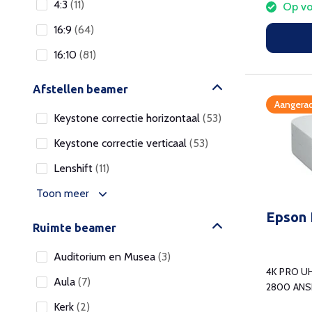
4:3
(11)
Op vo
16:9
(64)
16:10
(81)
Afstellen beamer
Aangerad
Keystone correctie horizontaal
(53)
Keystone correctie verticaal
(53)
Lenshift
(11)
Toon meer
Epson
Ruimte beamer
Auditorium en Musea
(3)
4K PRO U
Aula
(7)
2800 ANSI
WLAN
Kerk
(2)