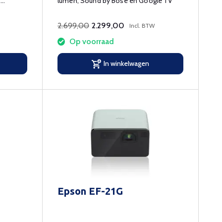
0
lumen, Sound by Bose en Google TV
2.699,00
2.299,00
Incl. BTW
Op voorraad
In winkelwagen
Epson EF-21G