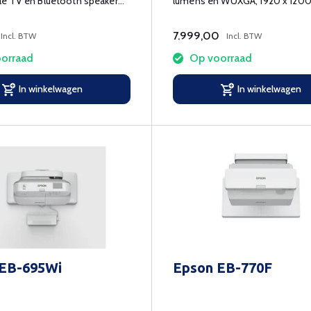
e TV en Bluetooth speaker
lumens en WUXGA, 1920 x 120
ard
resolutie.
7.999,00
Incl. BTW
Incl. BTW
orraad
Op voorraad
In winkelwagen
In winkelwagen
 EB-695Wi
Epson EB-770F