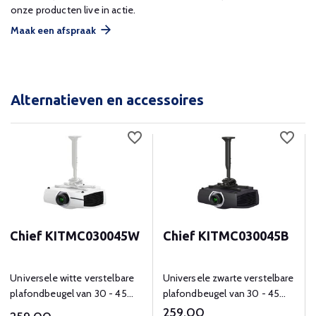
onze producten live in actie.
Maak een afspraak
Alternatieven en accessoires
Chief KITMC030045W
Chief KITMC030045B
Universele witte verstelbare
Universele zwarte verstelbare
plafondbeugel van 30 - 45
plafondbeugel van 30 - 45
cm voor beamers tot 22 kg.
cm voor beamers tot 22 kg.
259,00