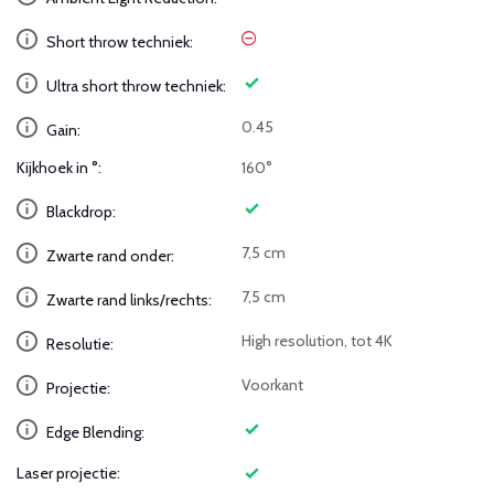
Short throw techniek:
Ultra short throw techniek:
0.45
Gain:
Kijkhoek in °:
160°
Blackdrop:
7,5 cm
Zwarte rand onder:
7,5 cm
Zwarte rand links/rechts:
High resolution, tot 4K
Resolutie:
Voorkant
Projectie:
Edge Blending:
Laser projectie: