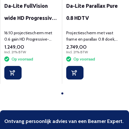
Da-Lite FullVision
Da-Lite Parallax Pure
wide HD Progressive
0.8 HDTV
0.6
16:10 projectiescherm met
Projectiescherm met vast
0.6 gain HD Progressive-
frame en parallax 0.8 doek,
projectiedoek voor optimale
van 72" t/m 127" diagonaal.
1.249,00
2.749,00
4K en UHD projectie.
Incl. 21% BTW
Incl. 21% BTW
Op voorraad
Op voorraad
Ontvang persoonlijk advies van een Beamer Expert.