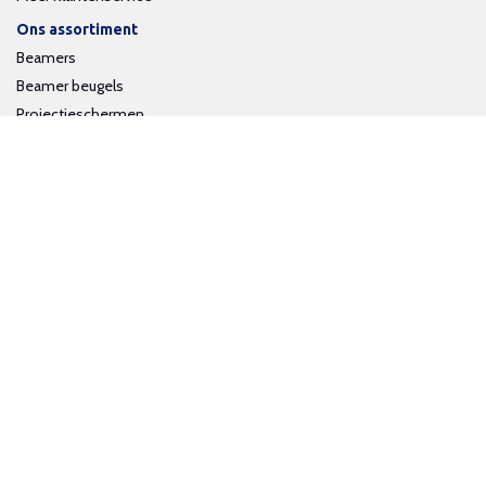
Ons assortiment
Beamers
Beamer beugels
Projectieschermen
Interactieve whiteboards
Volg ons op social media
Schrijf je in voor onze nieuwsbrief