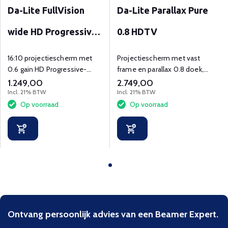
Da-Lite FullVision
Da-Lite Parallax Pure
wide HD Progressive
0.8 HDTV
0.6
16:10 projectiescherm met
Projectiescherm met vast
0.6 gain HD Progressive-
frame en parallax 0.8 doek,
projectiedoek voor optimale
van 72" t/m 127" diagonaal.
1.249,00
2.749,00
4K en UHD projectie.
Incl. 21% BTW
Incl. 21% BTW
Op voorraad
Op voorraad
Ontvang persoonlijk advies van een Beamer Expert.