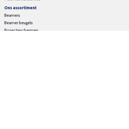
Ons assortiment
Beamers
Beamer beugels
Projectieschermen
Interactieve whiteboards
Volg ons op social media
Schrijf je in voor onze nieuwsbrief