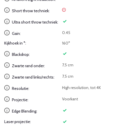
Short throw techniek:
Ultra short throw techniek:
0.45
Gain:
Kijkhoek in °:
160°
Blackdrop:
7,5 cm
Zwarte rand onder:
7,5 cm
Zwarte rand links/rechts:
High resolution, tot 4K
Resolutie:
Voorkant
Projectie:
Edge Blending:
Laser projectie: