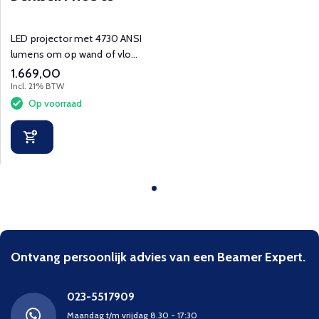
LED projector met 4730 ANSI
lumens om op wand of vloer
te projecteren.
1.669,00
Incl. 21% BTW
Op voorraad
Ontvang persoonlijk advies van een Beamer Expert.
023-5517909
Maandag t/m vrijdag 8.30 - 17:30