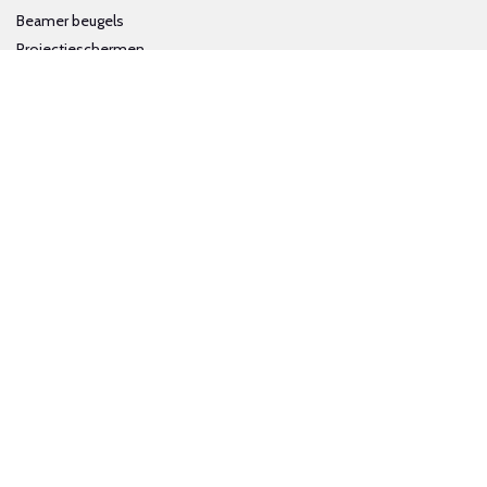
Beamer beugels
Projectieschermen
Interactieve whiteboards
Volg ons op social media
Schrijf je in voor onze nieuwsbrief
Trotse bijdrage aan een groene en gezonde wereld