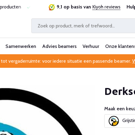
ie
Al 25 jaar betrouwbaar en ervaren
9,1 op basis van
Kiyoh reviews
Professionele kl
Hul
Samenwerken
Advies beamers
Verhuur
Onze klanten
 tot vergaderruimte: voor iedere situatie een passende beamer.
W
Derks
Maak een keuz
Grijsti