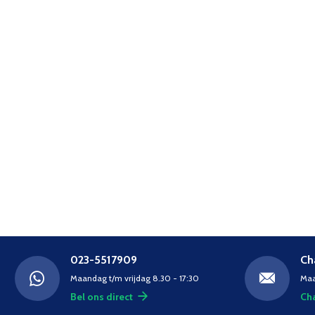
023-5517909
Ch
Maandag t/m vrijdag 8.30 - 17:30
Maa
Bel ons direct
Cha