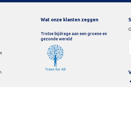
Wat onze klanten zeggen
S
O
Trotse bijdrage aan een groene en
gezonde wereld
ds
n
V
vacy Policy
Betaalmethodes
Beamerlampenexpert
© Copyright 20