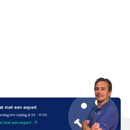
at met een expert
ndag t/m vrijdag 8.30 - 17:30
t met een expert