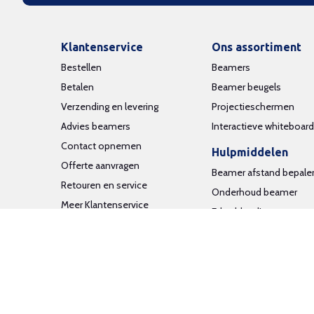
Klantenservice
Ons assortiment
Bestellen
Beamers
Betalen
Beamer beugels
Verzending en levering
Projectieschermen
Advies beamers
Interactieve whiteboar
Contact opnemen
Hulpmiddelen
Offerte aanvragen
Beamer afstand bepale
Retouren en service
Onderhoud beamer
Meer Klantenservice
Edge blending
Aansluiten beamer
Inloggen
Algemene voorwaarden
Pri