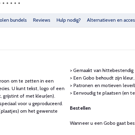
olen bundels
Reviews
Hulp nodig?
Alternatieven en acces
> Gemaakt van hittebestendig m
> Een Gobo behoudt zijn kleur,
troon om te zetten in een
> Patronen en motieven leverba
ecies. U kunt tekst, logo of een
> Eenvoudig te plaatsen (en te
grijstint of met kleur(en).
speciaal voor u geproduceerd.
Bestellen
(plaatjes) om het gewenste
Wanneer u een Gobo gaat best