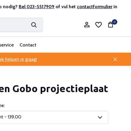
antenservice
p nodig?
Bel 023-5517909
of vul het
contactformulier
in
0
service
Contact
e helpen je graag!
Account aanmaken
en Gobo projectieplaat
Account aanmaken
e:
nt - 139,00