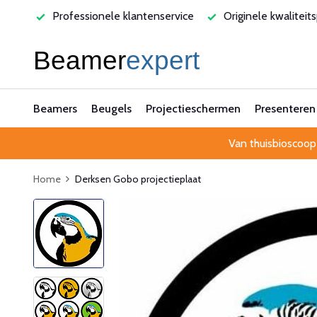
rvice
Originele kwaliteitsproducten
Laagste prijsgarant
Beamers
Beugels
Projectieschermen
Presenteren
Van thuisbioscoop
Home
Derksen Gobo projectieplaat