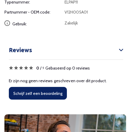
Typenummer:
ELPAP11
Partnummer - OEM code:
V12H005A01
Zakelijk
Gebruik:
Reviews
0
/
Gebaseerd op 0 reviews
5
Er zijn nog geen reviews geschreven over dit product.
Schrijf zelf een beoordeling