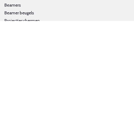
Beamers
Beamer beugels
Projectieschermen
Interactieve whiteboards
Volg ons op social media
Schrijf je in voor onze nieuwsbrief
Trotse bijdrage aan een groene en gezonde wereld