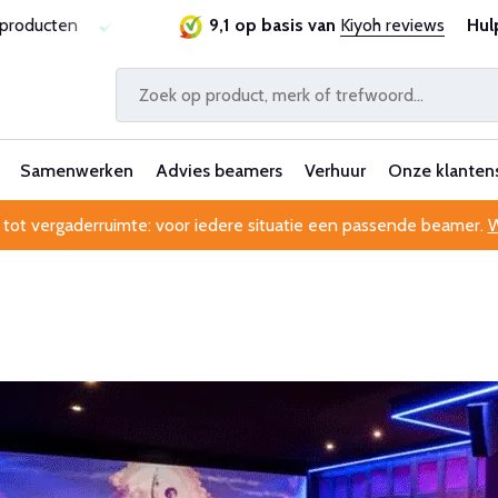
ie
Al 25 jaar betrouwbaar en ervaren
9,1 op basis van
Kiyoh reviews
Professionele kl
Hul
Samenwerken
Advies beamers
Verhuur
Onze klanten
 tot vergaderruimte: voor iedere situatie een passende beamer.
W