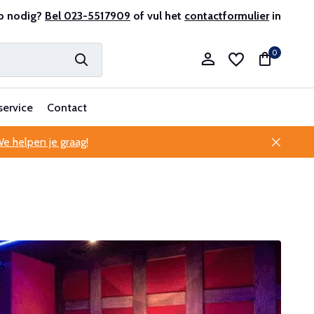
antenservice
p nodig?
Bel 023-5517909
of vul het
contactformulier
in
0
service
Contact
e helpen je graag!
Account aanmaken
Account aanmaken