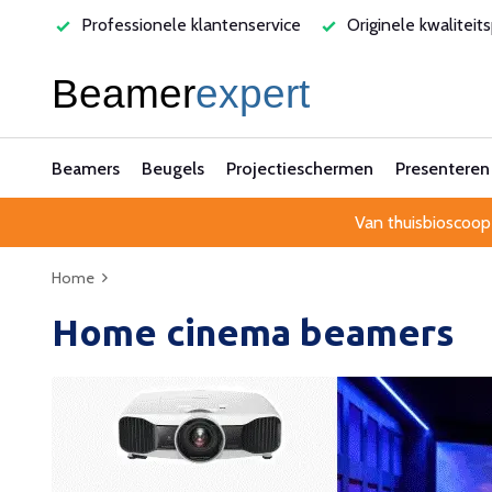
rvice
Originele kwaliteitsproducten
Laagste prijsgarant
Beamers
Beugels
Projectieschermen
Presenteren
Van thuisbioscoop
Home
Home cinema beamers