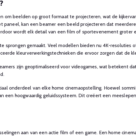
?
m beelden op groot formaat te projecteren, wat de kijkervarin
n het paneel, kan een beamer een beeld projecteren dat meerder
Hierdoor wordt elk detail van een film of sportevenement groter
 sprongen gemaakt. Veel modellen bieden nu 4K-resoluties of z
eerde kleurverwerkingstechnieken die ervoor zorgen dat de kleur
beamers zijn geoptimaliseerd voor videogames, wat betekent d
ld.
uciaal onderdeel van elke home cinemaopstelling. Hoewel sommi
an een hoogwaardig geluidssysteem. Dit creëert een meeslepend
sselingen aan van een actie film of een game. Een home cinem