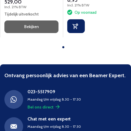
8,95
529,00
omgevingen.
Incl. 21% BTW
Incl. 21% BTW
Op voorraad
Tijdelijk uitverkocht
Bekijken
Ontvang persoonlijk advies van een Beamer Expert.
023-5517909
Maandag t/m vrijdag 8.30 - 17:30
Bel ons direct
Chat met een expert
Maandag t/m vrijdag 8.30 - 17:30