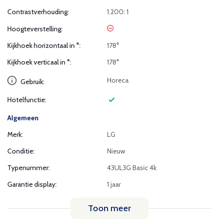
Contrastverhouding:
1.200: 1
Hoogteverstelling:
Kijkhoek horizontaal in °:
178°
Kijkhoek verticaal in °:
178°
Horeca
Gebruik:
Hotelfunctie:
Algemeen
Merk:
LG
Conditie:
Nieuw
Typenummer:
43UL3G Basic 4k
Garantie display:
1 jaar
Toon meer