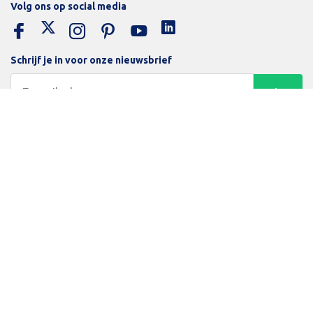
Volg ons op social media
Schrijf je in voor onze nieuwsbrief
Trotse bijdrage aan een groene en gezonde wereld
Inloggen
Algemene voorwaarden
Privacy Policy
Betaalmethodes
Beamerlampenexpert