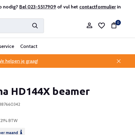
antenservice
p nodig?
Bel 023-5517909
of vul het
contactformulier
in
0
service
Contact
e helpen je graag!
Account aanmaken
a HD144X beamer
Account aanmaken
5387660342
. 21% BTW
er maand