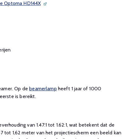
n de Optoma HD144X
rijen
 beamer. Op de
beamerlamp
heeft 1 jaar of 1000
erste is bereikt.
erhouding van 1.47:1 tot 1.62:1, wat betekent dat de
7 tot 1,62 meter van het projectiescherm een beeld kan