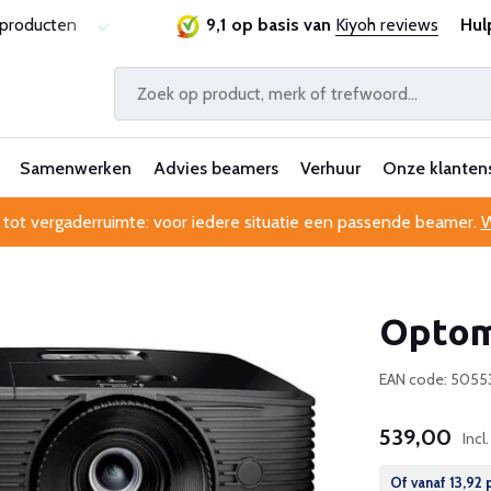
ie
Al 25 jaar betrouwbaar en ervaren
9,1 op basis van
Kiyoh reviews
Professionele kl
Hul
Samenwerken
Advies beamers
Verhuur
Onze klanten
 tot vergaderruimte: voor iedere situatie een passende beamer.
W
Optom
EAN code: 505
539,00
Incl
Of vanaf
13,92
p