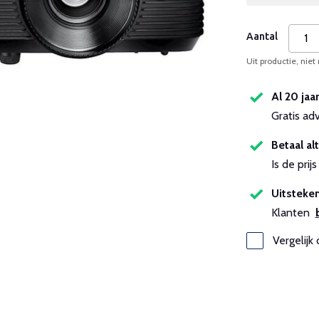
Aantal
Uit productie, niet
Al 20 jaa
Gratis ad
Betaal alt
Is de pri
Uitsteken
Klanten
Vergelijk 