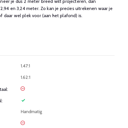
eer je dus 2 meter breed wilt projecteren, dan
2,94 en 3,24 meter. Zo kan je precies uitrekenen waar je
 daar wel plek voor (aan het plafond) is.
1.47:1
1.62:1
taal:
l:
Handmatig