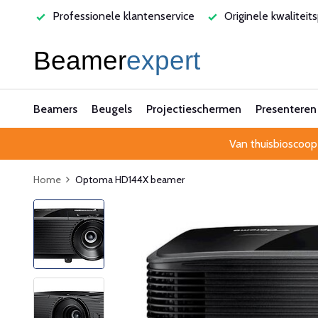
rvice
Originele kwaliteitsproducten
Laagste prijsgarant
Beamers
Beugels
Projectieschermen
Presenteren
Van thuisbioscoop
Home
Optoma HD144X beamer