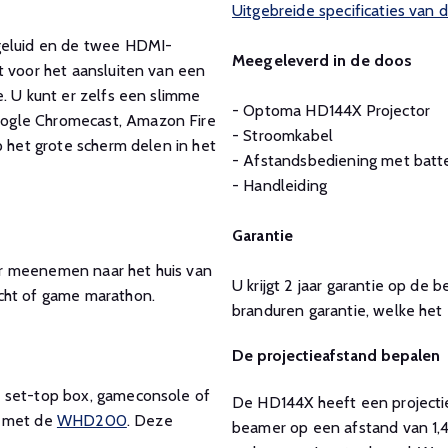
Uitgebreide specificaties va
 geluid en de twee HDMI-
Meegeleverd in de doos
t voor het aansluiten van een
. U kunt er zelfs een slimme
- Optoma HD144X Projector
ogle Chromecast, Amazon Fire
- Stroomkabel
p het grote scherm delen in het
- Afstandsbediening met batte
- Handleiding
Garantie
er meenemen naar het huis van
U krijgt 2 jaar garantie op de
cht of game marathon.
branduren garantie, welke het e
De projectieafstand bepalen
, set-top box, gameconsole of
De HD144X heeft een projectiev
e met de
WHD200
. Deze
beamer op een afstand van 1,4