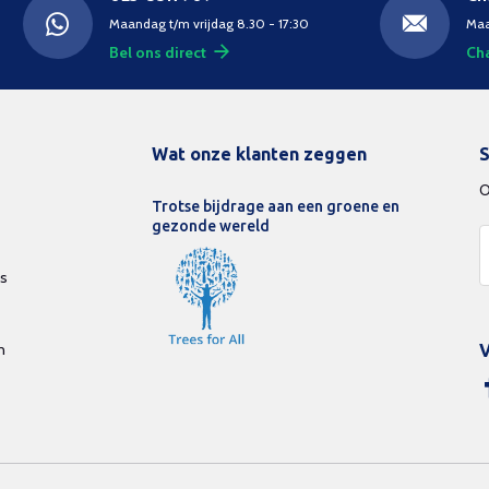
Maandag t/m vrijdag 8.30 - 17:30
Maa
Bel ons direct
Cha
Wat onze klanten zeggen
S
O
Trotse bijdrage aan een groene en
gezonde wereld
ds
n
V