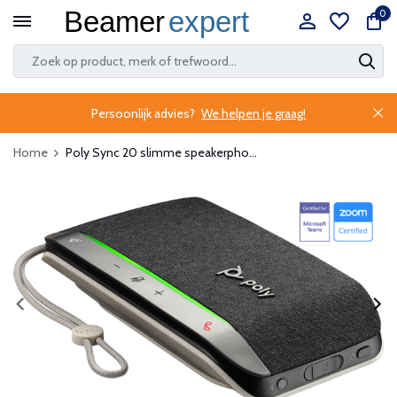
0
Persoonlijk advies?
We helpen je graag!
Home
Poly Sync 20 slimme speakerpho...