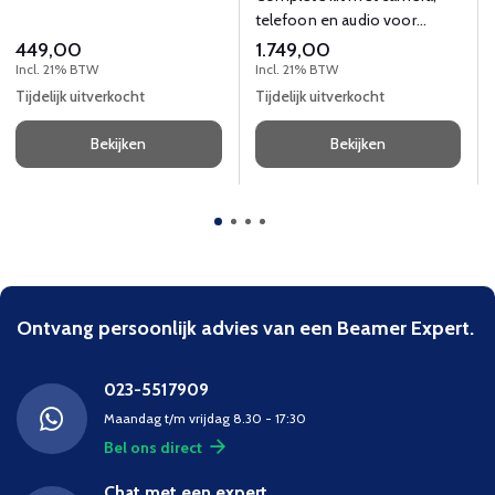
camera, luidspeaker en hub.
telefoon en audio voor
videoconferenties of
449,00
1.749,00
telefoneren va 12 personen.
Incl. 21% BTW
Incl. 21% BTW
Tijdelijk uitverkocht
Tijdelijk uitverkocht
Bekijken
Bekijken
Ontvang persoonlijk advies van een Beamer Expert.
023-5517909
Maandag t/m vrijdag 8.30 - 17:30
Bel ons direct
Chat met een expert