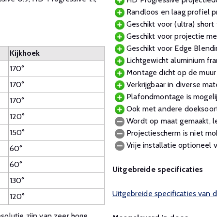
Randloos en laag profiel p
Geschikt voor (ultra) short 
Geschikt voor projectie me
Geschikt voor Edge Blendi
Kijkhoek
Lichtgewicht aluminium fr
170°
Montage dicht op de muur v
170°
Verkrijgbaar in diverse m
Plafondmontage is mogelij
170°
Ook met andere doeksoort
120°
Wordt op maat gemaakt, le
150°
Projectiescherm is niet mo
Vrije installatie optioneel v
60°
60°
Uitgebreide specificaties
130°
Uitgebreide specificaties van 
120°
olutie zijn van zeer hoge