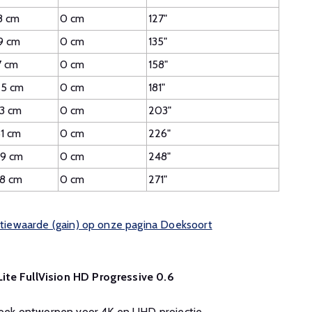
8 cm
0 cm
127"
9 cm
0 cm
135"
7 cm
0 cm
158"
5 cm
0 cm
181"
3 cm
0 cm
203"
1 cm
0 cm
226"
9 cm
0 cm
248"
8 cm
0 cm
271"
ectiewaarde (gain) op onze pagina Doeksoort
ite FullVision HD Progressive 0.6
oek ontworpen voor 4K en UHD projectie.