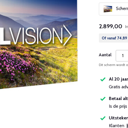
Scherm
2.899,00
I
Of vanaf
74,89
Aantal
Dit scherm wordt op
Al 20 jaa
Gratis ad
Betaal alt
Is de pri
Uitsteken
Klanten