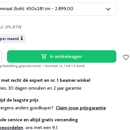
maat (bxh): 450x281 cm - 2.899,00
ncl. 21% BTW
per maand
In winkelwagen
 bestelling geproduceerd — levertijd ca. 1 tot 1,5 week.
r met recht dé expert en nr. 1 beamer winkel
vies, 30 dagen omruilen en 2 jaar garantie
ijd de laagste prijs
js ergens anders goedkoper?
Claim jouw prijsgarantie
de service en altijd gratis verzending
beoordelen
ons met een 9,1.