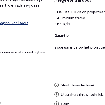
Meegeleverd in doos
eeft, dan raden wij deze
- Da-Lite FullVision projectie
- Aluminium frame
 pagina Doeksoort
- Beugels
Garantie
2 jaar garantie op het projecti
n diverse maten verkrijgbaar
Short throw techniek:
Ultra short throw techniek:
m
Gain: