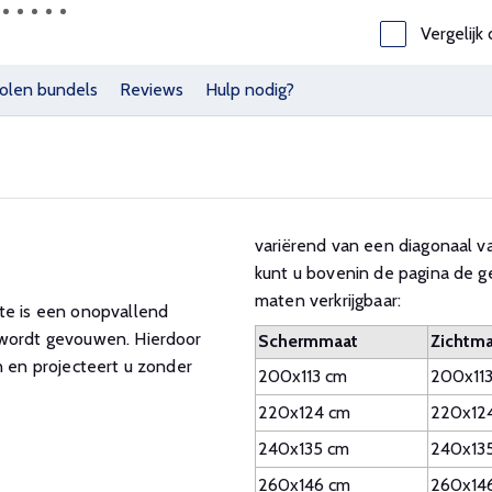
Vergelijk 
olen bundels
Reviews
Hulp nodig?
variërend van een diagonaal va
kunt u bovenin de pagina de g
maten verkrijgbaar:
ite is een onopvallend
 wordt gevouwen. Hierdoor
Schermmaat
Zichtma
n en projecteert u zonder
200x113 cm
200x11
220x124 cm
220x12
240x135 cm
240x13
260x146 cm
260x14