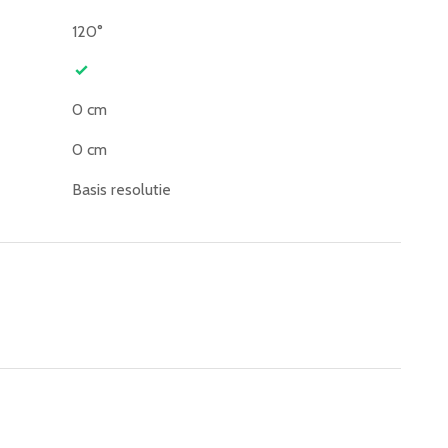
120°
0 cm
0 cm
Basis resolutie