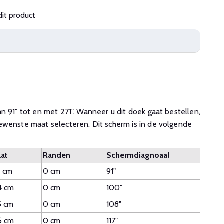
dit product
n 91" tot en met 271". Wanneer u dit doek gaat bestellen,
ewenste maat selecteren. Dit scherm is in de volgende
at
Randen
Schermdiagnoaal
3 cm
0 cm
91"
4 cm
0 cm
100"
5 cm
0 cm
108"
6 cm
0 cm
117"