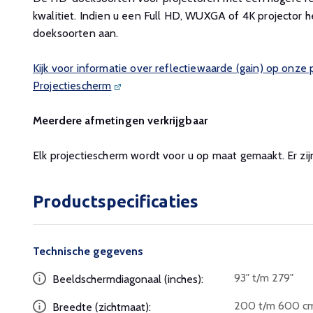
kwalitiet. Indien u een Full HD, WUXGA of 4K projector h
doeksoorten aan.
Kijk voor informatie over reflectiewaarde (gain) op onze
Projectiescherm
Meerdere afmetingen verkrijgbaar
Elk projectiescherm wordt voor u op maat gemaakt. Er zij
Productspecificaties
Technische gegevens
93" t/m 279"
Beeldschermdiagonaal (inches):
200 t/m 600 c
Breedte (zichtmaat):