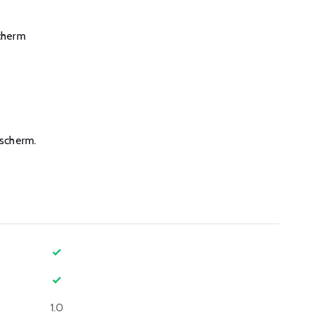
scherm
escherm.
1.0