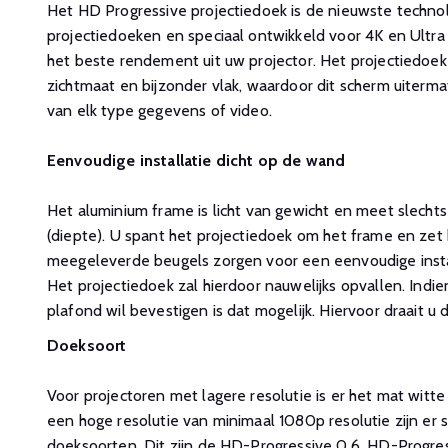
Het HD Progressive projectiedoek is de nieuwste techno
projectiedoeken en speciaal ontwikkeld voor 4K en Ultra 
het beste rendement uit uw projector. Het projectiedoek
zichtmaat en bijzonder vlak, waardoor dit scherm uitermat
van elk type gegevens of video.
Eenvoudige installatie dicht op de wand
Het aluminium frame is licht van gewicht en meet slechts
(diepte). U spant het projectiedoek om het frame en zet
meegeleverde beugels zorgen voor een eenvoudige instal
Het projectiedoek zal hierdoor nauwelijks opvallen. Indie
plafond wil bevestigen is dat mogelijk. Hiervoor draait 
Doeksoort
Voor projectoren met lagere resolutie is er het mat witt
een hoge resolutie van minimaal 1080p resolutie zijn er s
doeksoorten. Dit zijn de HD-Progressive 0.6, HD-Progress