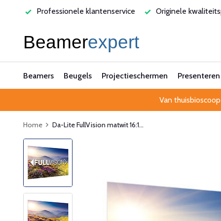
ervice
Originele kwaliteitsproducten
Laagste prijsgara
Beamers
Beugels
Projectieschermen
Presenteren
Van thuisbioscoop
Home
Da-Lite FullVision matwit 16:1...