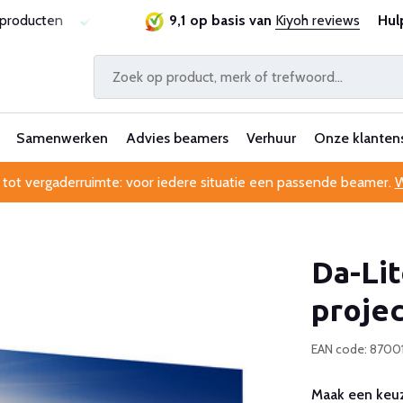
ntie
Al 25 jaar betrouwbaar en ervaren
9,1 op basis van
Kiyoh reviews
Professionele k
Hul
Samenwerken
Advies beamers
Verhuur
Onze klanten
 tot vergaderruimte: voor iedere situatie een passende beamer.
W
Da-Lit
proje
EAN code: 870
Maak een keuz