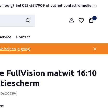
lantenservice
p nodig?
Bel 023-5517909
of vul het
contactformulier
in
0
service
Contact
e helpen je graag!
Account aanmaken
e FullVision matwit 16:10
Account aanmaken
ctiescherm
0106007294
e: