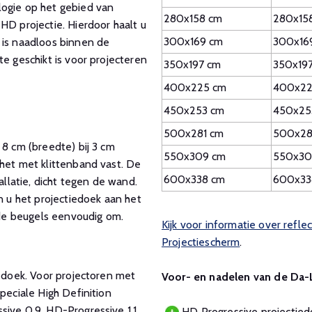
logie op het gebied van
280x158 cm
280x15
HD projectie. Hierdoor haalt u
300x169 cm
300x16
 is naadloos binnen de
e geschikt is voor projecteren
350x197 cm
350x19
400x225 cm
400x22
450x253 cm
450x25
500x281 cm
500x28
 8 cm (breedte) bij 3 cm
550x309 cm
550x30
 het met klittenband vast. De
600x338 cm
600x33
latie, dicht tegen de wand.
n u het projectiedoek aan het
u de beugels eenvoudig om.
Kijk voor informatie over refl
Projectiescherm
.
e doek. Voor projectoren met
Voor- en nadelen van de Da-L
peciale High Definition
ive 0.9, HD-Progressive 1.1,
HD Progressive projectied