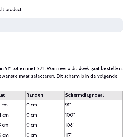
dit product
n 91" tot en met 271". Wanneer u dit doek gaat bestellen,
ewenste maat selecteren. Dit scherm is in de volgende
at
Randen
Schermdiagnoaal
3 cm
0 cm
91"
4 cm
0 cm
100"
5 cm
0 cm
108"
6 cm
0 cm
117"