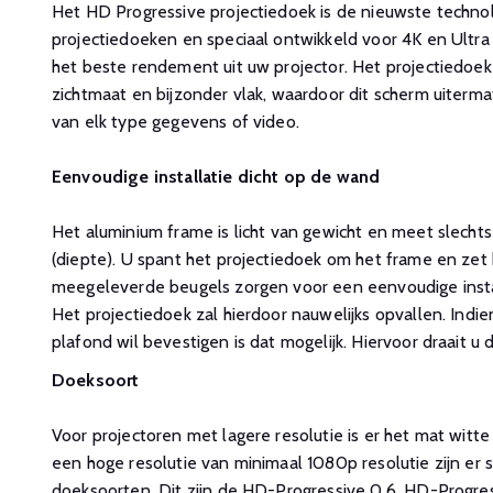
Het HD Progressive projectiedoek is de nieuwste techno
projectiedoeken en speciaal ontwikkeld voor 4K en Ultra 
het beste rendement uit uw projector. Het projectiedoek
zichtmaat en bijzonder vlak, waardoor dit scherm uitermat
van elk type gegevens of video.
Eenvoudige installatie dicht op de wand
Het aluminium frame is licht van gewicht en meet slechts
(diepte). U spant het projectiedoek om het frame en zet
meegeleverde beugels zorgen voor een eenvoudige instal
Het projectiedoek zal hierdoor nauwelijks opvallen. Indie
plafond wil bevestigen is dat mogelijk. Hiervoor draait 
Doeksoort
Voor projectoren met lagere resolutie is er het mat witt
een hoge resolutie van minimaal 1080p resolutie zijn er s
doeksoorten. Dit zijn de HD-Progressive 0.6, HD-Progress