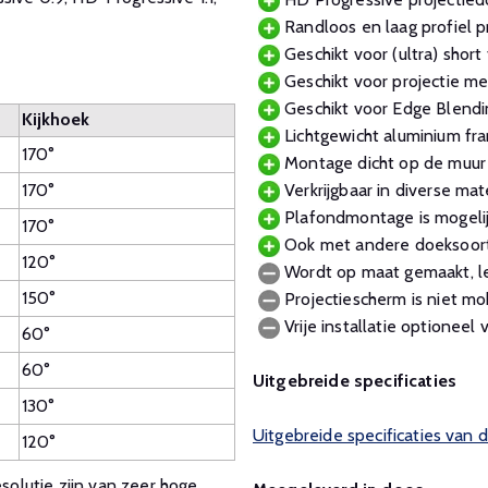
Randloos en laag profiel p
Geschikt voor (ultra) short 
Geschikt voor projectie me
Geschikt voor Edge Blendi
Kijkhoek
Lichtgewicht aluminium fr
170°
Montage dicht op de muur v
170°
Verkrijgbaar in diverse m
Plafondmontage is mogelij
170°
Ook met andere doeksoort
120°
Wordt op maat gemaakt, le
150°
Projectiescherm is niet mo
Vrije installatie optioneel v
60°
60°
Uitgebreide specificaties
130°
Uitgebreide specificaties van 
120°
olutie zijn van zeer hoge