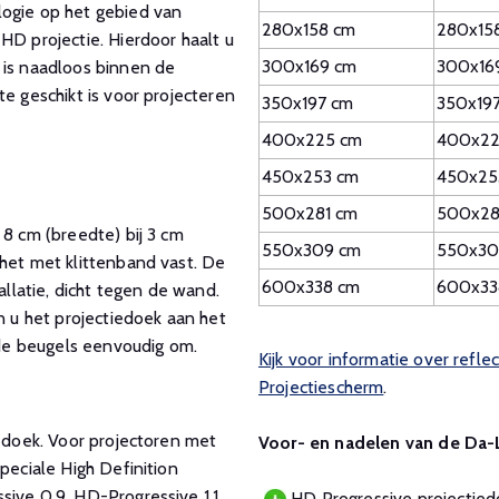
logie op het gebied van
280x158 cm
280x15
HD projectie. Hierdoor haalt u
300x169 cm
300x16
 is naadloos binnen de
e geschikt is voor projecteren
350x197 cm
350x19
400x225 cm
400x22
450x253 cm
450x25
500x281 cm
500x28
 8 cm (breedte) bij 3 cm
550x309 cm
550x30
 het met klittenband vast. De
600x338 cm
600x33
latie, dicht tegen de wand.
n u het projectiedoek aan het
u de beugels eenvoudig om.
Kijk voor informatie over refl
Projectiescherm
.
e doek. Voor projectoren met
Voor- en nadelen van de Da-L
peciale High Definition
ive 0.9, HD-Progressive 1.1,
HD Progressive projectied