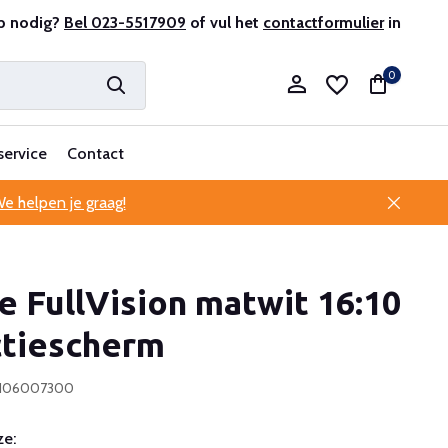
e klantenservice
p nodig?
Bel 023-5517909
of vul het
contactformulier
in
0
service
Contact
e helpen je graag!
Account aanmaken
e FullVision matwit 16:10
Account aanmaken
ctiescherm
0106007300
e: