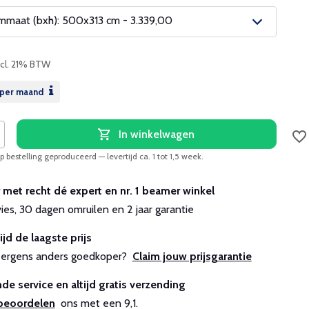
maat (bxh): 500x313 cm - 3.339,00
ncl. 21% BTW
per maand
In winkelwagen
 bestelling geproduceerd — levertijd ca. 1 tot 1,5 week.
r met recht dé expert en nr. 1 beamer winkel
vies, 30 dagen omruilen en 2 jaar garantie
ijd de laagste prijs
js ergens anders goedkoper?
Claim jouw prijsgarantie
de service en altijd gratis verzending
beoordelen
ons met een 9,1.