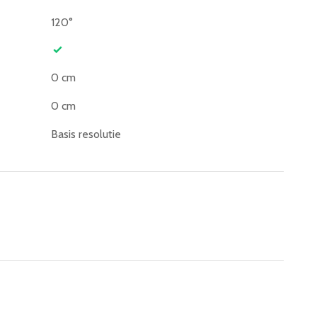
120°
0 cm
0 cm
Basis resolutie