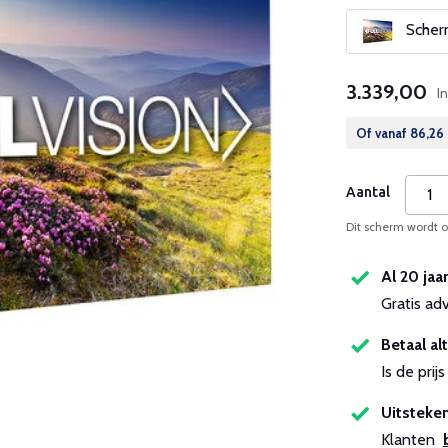
Scherm
3.339,00
I
Of vanaf
86,26
Aantal
Dit scherm wordt op
Al 20 jaa
Gratis ad
Betaal alt
Is de pri
Uitsteken
Klanten