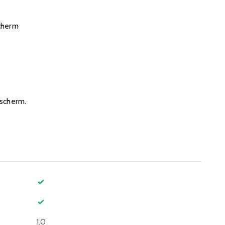
scherm
escherm.
1.0