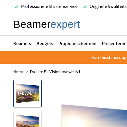
enservice
Originele kwaliteitsproducten
Laagste prijsga
Beamers
Beugels
Projectieschermen
Presenteren
Van thuisbioscoop
Home
Da-Lite FullVision matwit 16:1...