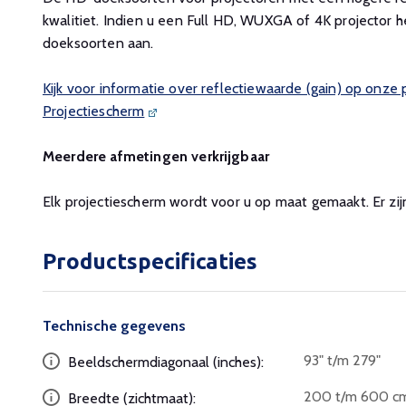
kwalitiet. Indien u een Full HD, WUXGA of 4K projector h
doeksoorten aan.
Kijk voor informatie over reflectiewaarde (gain) op onze
Projectiescherm
Meerdere afmetingen verkrijgbaar
Elk projectiescherm wordt voor u op maat gemaakt. Er zij
Productspecificaties
Technische gegevens
93" t/m 279"
Beeldschermdiagonaal (inches):
200 t/m 600 c
Breedte (zichtmaat):