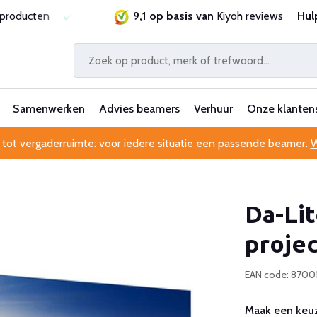
rantie
Al 25 jaar betrouwbaar en ervaren
9,1 op basis van
Kiyoh reviews
Professionel
Hul
Samenwerken
Advies beamers
Verhuur
Onze klanten
 tot vergaderruimte: voor iedere situatie een passende beamer.
W
Da-Lit
proje
EAN code: 870
Maak een keuz