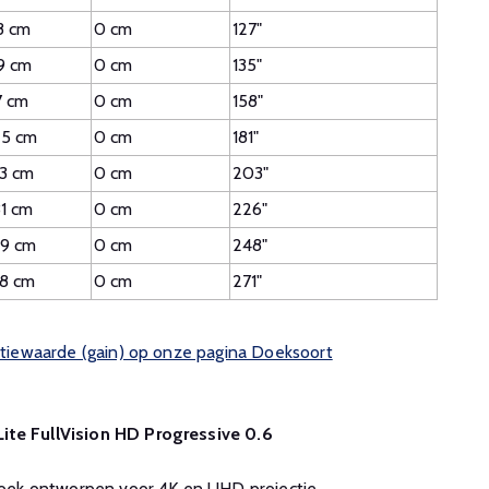
8 cm
0 cm
127"
9 cm
0 cm
135"
7 cm
0 cm
158"
5 cm
0 cm
181"
3 cm
0 cm
203"
1 cm
0 cm
226"
9 cm
0 cm
248"
8 cm
0 cm
271"
ectiewaarde (gain) op onze pagina Doeksoort
ite FullVision HD Progressive 0.6
oek ontworpen voor 4K en UHD projectie.