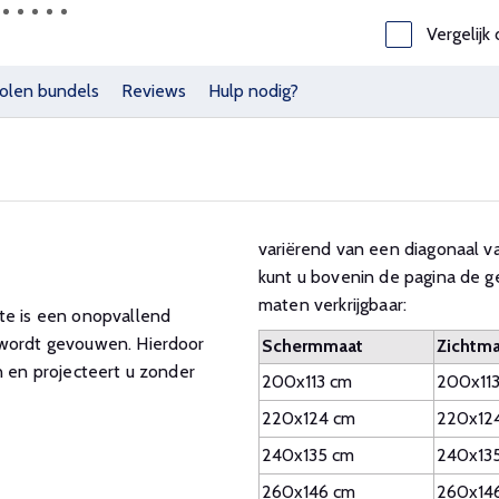
Vergelijk 
olen bundels
Reviews
Hulp nodig?
variërend van een diagonaal va
kunt u bovenin de pagina de g
maten verkrijgbaar:
ite is een onopvallend
 wordt gevouwen. Hierdoor
Schermmaat
Zichtma
n en projecteert u zonder
200x113 cm
200x11
220x124 cm
220x12
240x135 cm
240x13
260x146 cm
260x14