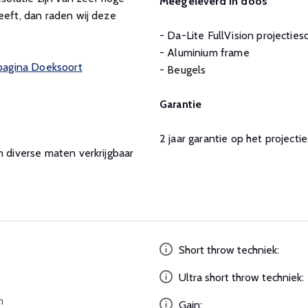
Meegeleverd in doos
eeft, dan raden wij deze
- Da-Lite FullVision projectie
- Aluminium frame
 pagina Doeksoort
- Beugels
Garantie
2 jaar garantie op het projecti
n diverse maten verkrijgbaar
Short throw techniek:
Ultra short throw techniek:
m
Gain: