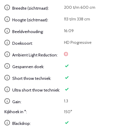
200 t/m 600 cm
Breedte (zichtmaat):
113 t/m 338 cm
Hoogte (zichtmaat):
16:09
Beeldverhouding:
HD Progressive
Doeksoort:
Ambient Light Reduction:
Gespannen doek:
Short throw techniek:
Ultra short throw techniek:
1.3
Gain:
Kijkhoek in °:
150°
Blackdrop: