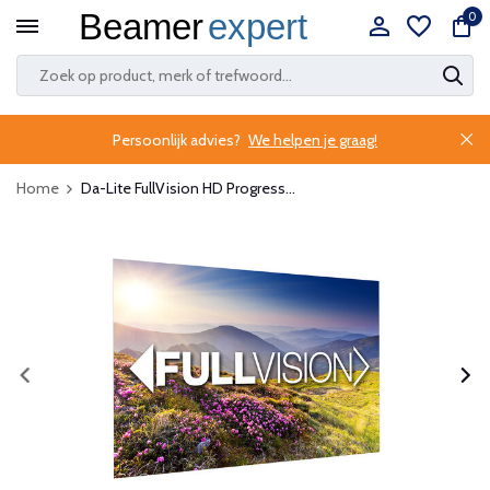
0
Persoonlijk advies?
We helpen je graag!
Home
Da-Lite FullVision HD Progress...