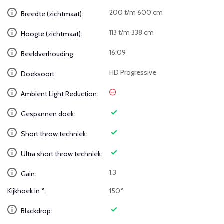
200 t/m 600 cm
Breedte (zichtmaat):
113 t/m 338 cm
Hoogte (zichtmaat):
16:09
Beeldverhouding:
HD Progressive
Doeksoort:
Ambient Light Reduction:
Gespannen doek:
Short throw techniek:
Ultra short throw techniek:
1.3
Gain:
Kijkhoek in °:
150°
Blackdrop: