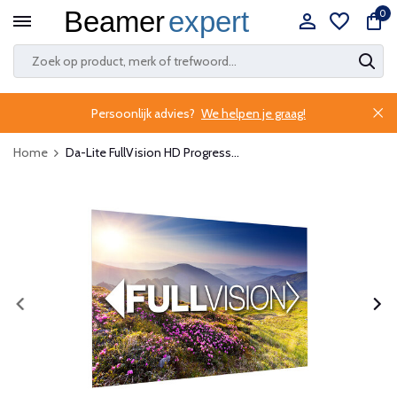
0
Persoonlijk advies?
We helpen je graag!
Home
Da-Lite FullVision HD Progress...