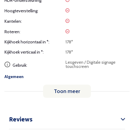
HDR-ondersteuning:
Hoogteverstelling:
Kantelen:
Roteren:
Kijkhoek horizontaal in °:
178°
Kijkhoek verticaal in °:
178°
Lesgeven / Digitale signage
Gebruik:
touchscreen
Algemeen
Toon meer
Reviews