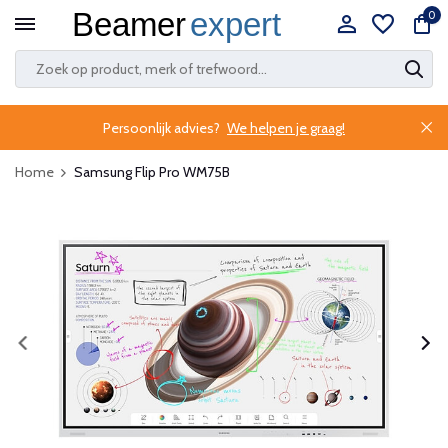
0
Persoonlijk advies?
We helpen je graag!
Home
Samsung Flip Pro WM75B