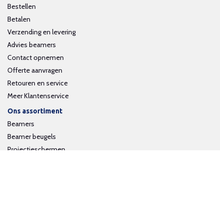
Bestellen
Betalen
Verzending en levering
Advies beamers
Contact opnemen
Offerte aanvragen
Retouren en service
Meer Klantenservice
Ons assortiment
Beamers
Beamer beugels
Projectieschermen
Interactieve whiteboards
Volg ons op social media
Schrijf je in voor onze nieuwsbrief