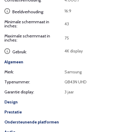
Contrastverhouding:
4.000:1
16:9
Beeldverhouding:
Minimale schermmaat in
43
inches:
Maximale schermmaat in
75
inches:
4K display
Gebruik:
Algemeen
Merk:
Samsung
Typenummer:
QB43N UHD
Garantie display:
3 jaar
Design
Prestatie
Ondersteunende platformen