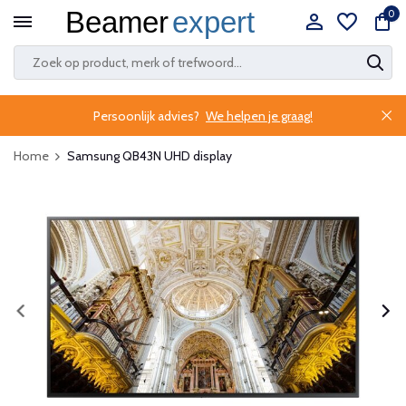
0
Persoonlijk advies?
We helpen je graag!
Home
Samsung QB43N UHD display