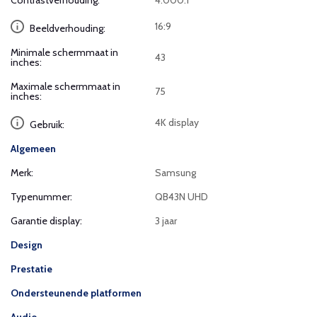
Contrastverhouding:
4.000:1
16:9
Beeldverhouding:
Minimale schermmaat in
43
inches:
Maximale schermmaat in
75
inches:
4K display
Gebruik:
Algemeen
Merk:
Samsung
Typenummer:
QB43N UHD
Garantie display:
3 jaar
Design
Prestatie
Ondersteunende platformen