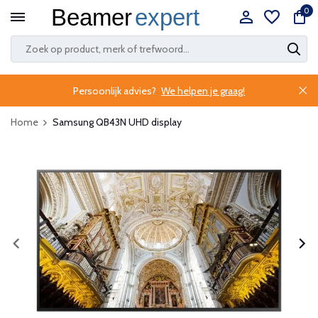
0
Persoonlijk advies?
We helpen je graag!
Home
Samsung QB43N UHD display