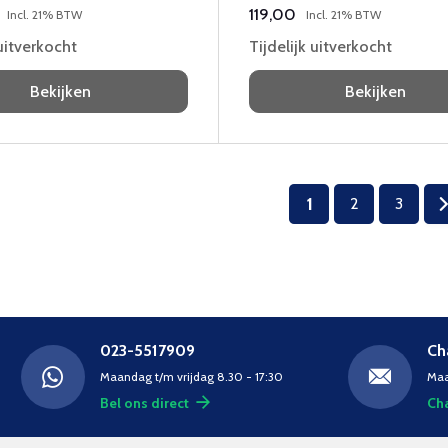
119,00
Incl. 21% BTW
Incl. 21% BTW
 uitverkocht
Tijdelijk uitverkocht
Bekijken
Bekijken
1
2
3
023-5517909
Ch
Maandag t/m vrijdag 8.30 - 17:30
Maa
Bel ons direct
Cha