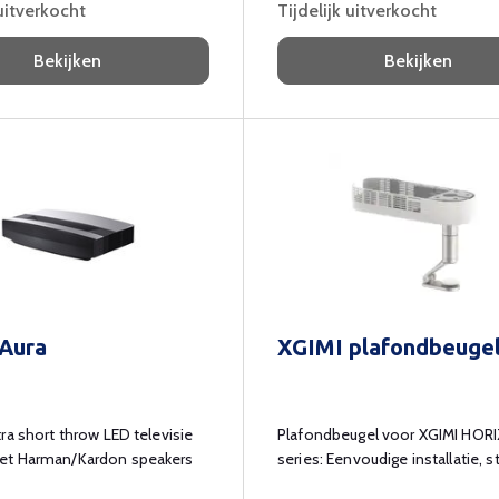
 uitverkocht
Tijdelijk uitverkocht
Bekijken
Bekijken
Aura
XGIMI plafondbeuge
ra short throw LED televisie
Plafondbeugel voor XGIMI HOR
t Harman/Kardon speakers
series: Eenvoudige installatie, s
ontwerp.