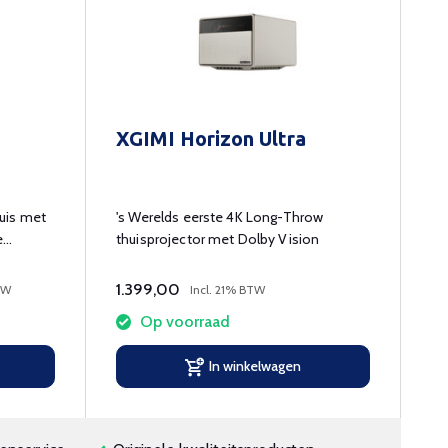
XGIMI Horizon Ultra
uis met
's Werelds eerste 4K Long-Throw
e
thuisprojector met Dolby Vision
1.399,00
TW
Incl. 21% BTW
Op voorraad
In winkelwagen