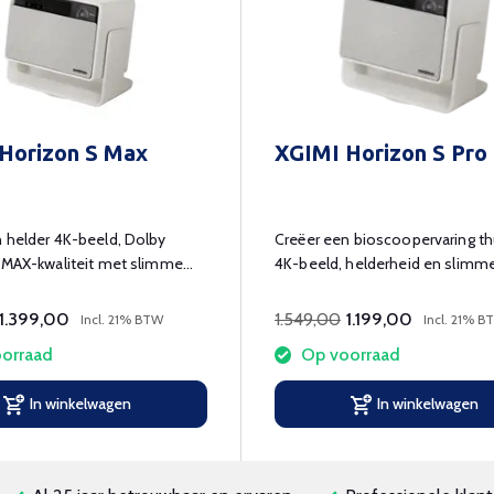
Horizon S Max
XGIMI Horizon S Pro
 helder 4K-beeld, Dolby
Creëer een bioscoopervaring th
 IMAX-kwaliteit met slimme
4K-beeld, helderheid en slimm
functies!
1.549,00
1.399,00
1.199,00
Incl. 21% BTW
Incl. 21% B
orraad
Op voorraad
In winkelwagen
In winkelwagen