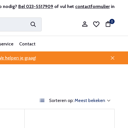
r en ervaren
p nodig?
Bel 023-5517909
Professionele klantenservice
of vul het
contactformulier
in
0
service
Contact
e helpen je graag!
Account aanmaken
Account aanmaken
Sorteren op: