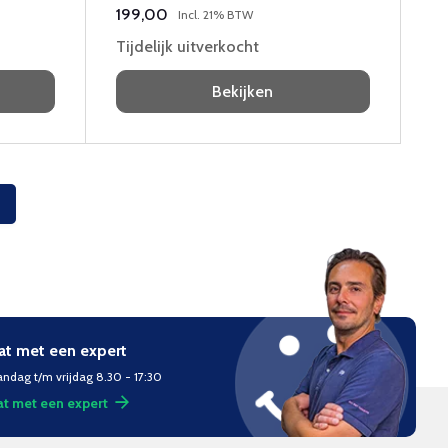
199,00
Incl. 21% BTW
Tijdelijk uitverkocht
Bekijken
at met een expert
ndag t/m vrijdag 8.30 - 17:30
t met een expert