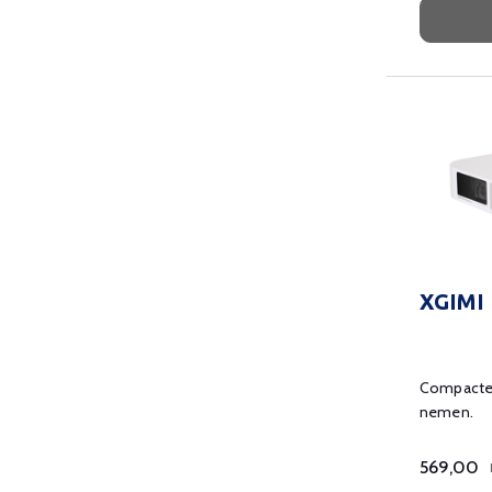
Tuinhuis
(3)
Mancave
(3)
Gebruik
Gaming
(3)
Meenemen & Presenteren
(3)
Sport en Films
(4)
Toon meer
XGIMI 
Compacte 
nemen.
569,00