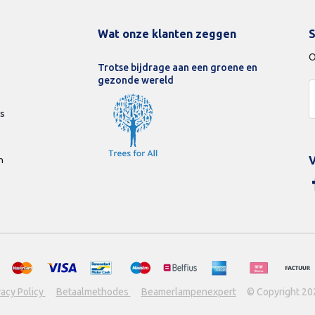
Wat onze klanten zeggen
S
O
Trotse bijdrage aan een groene en
gezonde wereld
ds
n
V
vacy Policy
Betaalmethodes
Beamerlampenexpert
© Copyright 20