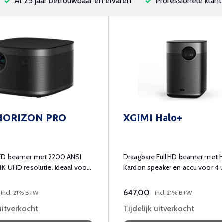
Al 25 jaar betrouwbaar en ervaren
Professionele klant
 HORIZON PRO
XGIMI Halo+
ED beamer met 2200 ANSI
Draagbare Full HD beamer met
K UHD resolutie. Ideaal voor
Kardon speaker en accu voor 4 
!
entertainment.
647,00
Incl. 21% BTW
Incl. 21% BTW
 uitverkocht
Tijdelijk uitverkocht