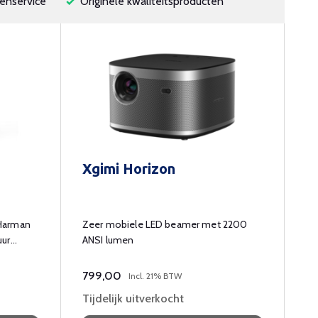
enservice
Originele kwaliteitsproducten
Xgimi Horizon
 Harman
Zeer mobiele LED beamer met 2200
uur
ANSI lumen
799,00
Incl. 21% BTW
Tijdelijk uitverkocht