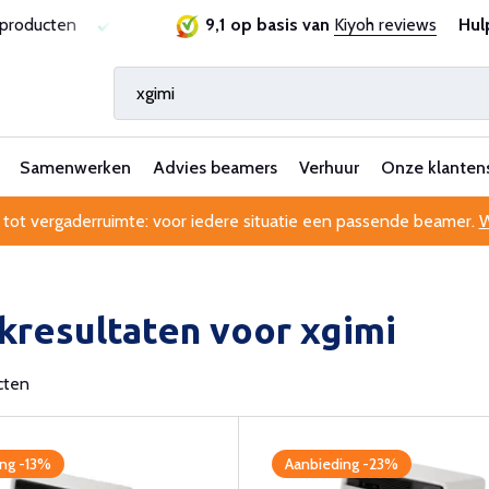
sproducten
Laagste prijsgarantie
9,1 op basis van
Al 25 jaar betrouwbaa
Kiyoh reviews
Hul
Samenwerken
Advies beamers
Verhuur
Onze klanten
 tot vergaderruimte: voor iedere situatie een passende beamer.
W
kresultaten voor xgimi
cten
ng -13%
Aanbieding -23%