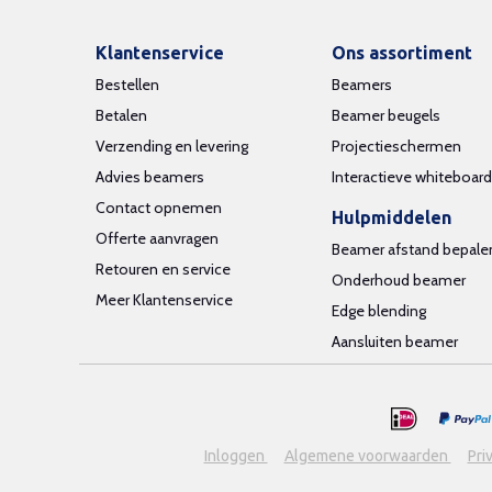
Klantenservice
Ons assortiment
Bestellen
Beamers
Betalen
Beamer beugels
Verzending en levering
Projectieschermen
Advies beamers
Interactieve whiteboar
Contact opnemen
Hulpmiddelen
Offerte aanvragen
Beamer afstand bepale
Retouren en service
Onderhoud beamer
Meer Klantenservice
Edge blending
Aansluiten beamer
Inloggen
Algemene voorwaarden
Pri