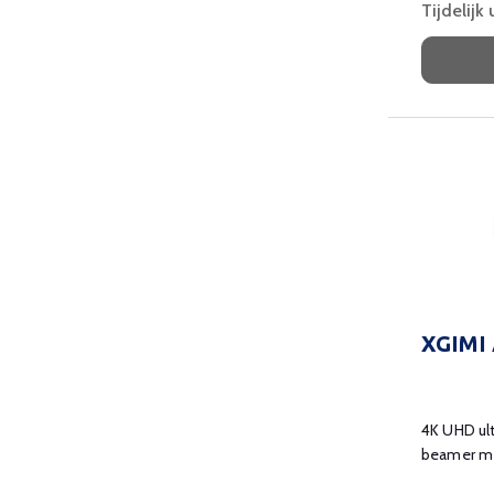
Tijdelijk
XGIMI 
4K UHD ult
beamer me