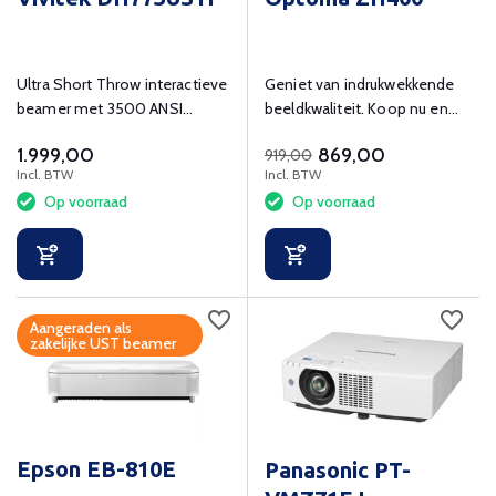
Ultra Short Throw interactieve
Geniet van indrukwekkende
beamer met 3500 ANSI
beeldkwaliteit. Koop nu en
lumens en Full HD (1920x1080)
beleef de kijkervaring!
1.999,00
869,00
919,00
resolutie.
Incl. BTW
Incl. BTW
Op voorraad
Op voorraad
Aangeraden als
zakelijke UST beamer
Epson EB-810E
Panasonic PT-