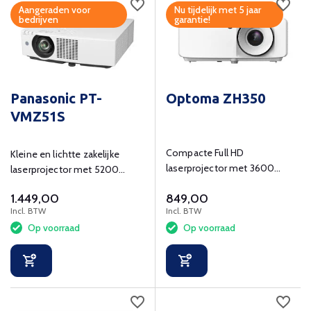
Aangeraden voor
Nu tijdelijk met 5 jaar
bedrijven
garantie!
Panasonic PT-
Optoma ZH350
VMZ51S
Compacte Full HD
Kleine en lichtte zakelijke
laserprojector met 3600
laserprojector met 5200
lumen en HDR10-
lumenen WUXGA resolutie
1.449,00
849,00
ondersteuning​.
(1920x1200).
Incl. BTW
Incl. BTW
Op voorraad
Op voorraad