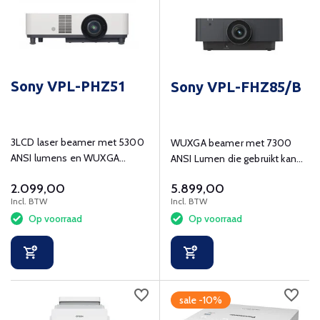
Sony VPL-PHZ51
Sony VPL-FHZ85/B
3LCD laser beamer met 5300
WUXGA beamer met 7300
ANSI lumens en WUXGA
ANSI Lumen die gebruikt kan
(1920x1200) resolutie.
worden in zakelijke en
2.099,00
5.899,00
educatieve omgevingen.
Incl. BTW
Incl. BTW
Op voorraad
Op voorraad
sale -10%