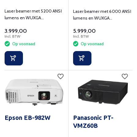
Laser beamer met 5200 ANSI
Laser beamer met 6000 ANSI
lumens en WUXGA
lumens en WUXGA
(1920x1200) resolutie voor
(1920x1200) resolutie.
3.999,00
5.999,00
onderwijs en bedrijven.
Incl. BTW
Incl. BTW
Op voorraad
Op voorraad
Epson EB-982W
Panasonic PT-
VMZ60B