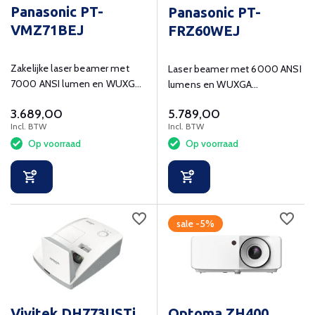
Panasonic PT-
Panasonic PT-
VMZ71BEJ
FRZ60WEJ
Zakelijke laser beamer met
Laser beamer met 6000 ANSI
7000 ANSI lumen en WUXGA
lumens en WUXGA
(1920x1200) resolutie.
(1920x1200) resolutie.
3.689,00
5.789,00
Incl. BTW
Incl. BTW
Op voorraad
Op voorraad
sale -5%
Vivitek DH773USTi
Optoma ZH400