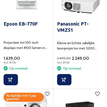
Epson EB-770F
Panasonic PT-
VMZ51
Projecteer tot 150-inch
Kleine en lichtte zakelijke
displays met 4100 lumen in
laserprojector met 5200
elke omgeving.
lumen en WUXGA resolutie
1.639,00
2.249,00
2.499,00
(1920x1200).
Incl. BTW
Incl. BTW
Op voorraad
Op voorraad
Nu tijdelijk met 5 jaar
garantie!