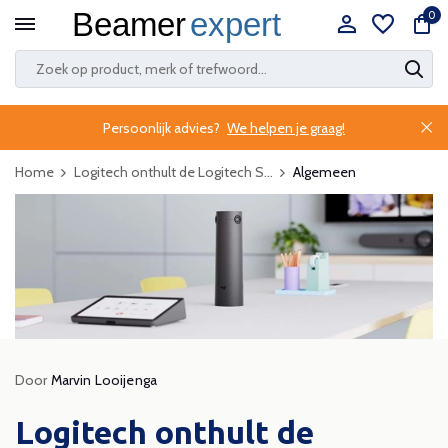
0
Persoonlijk advies?
We helpen je graag!
Home
Logitech onthult de Logitech S...
Algemeen
Door
Marvin Looijenga
Logitech onthult de