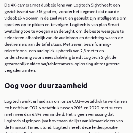
De 4K-camera met dubbele lens van Logitech Sight heeft een
gezichtsveld van 315 graden, zonder het segment dat naar de
videobalk vooraan in de zaal wijst, en gebruikt zijn intelligentie om
sprekers op te pikken en te volgen. Logitech is van plan Smart
Switching toe te voegen aan de Sight, om de beste weergave te
selecteren afhankelijk van de audiobron en de richting waarin de
deelnemers aan de tafel staan. Met zeven beamforming-
microfoons, een audiopick-upbereik van 2,3 meter en
ondersteuning voor serieschakeling breidt Logitech Sight de
gezamenlijke videobar/tabletcamera-oplossing uit tot grotere
vergaderruimten.
Oog voor duurzaamheid
Logitech werkt er hard aan om onze CO2-voetafdruk te verkleinen
en heeft hun CO2-voetafdruk tussen 2015 en 2020 met succes
met meer dan
6,8% verminderd. Het is geen verrassing dat
Logitech afgelopen jaar bovenaan de lijst van klimaatleiders van
de Financial Times stond. Logitech heeft deze leiderspositie