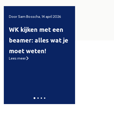
23
Door Sam Bosscha, 14 april 2026
Door Sam, 17 januari 2026
WK kijken met een
BenQ W-Series
beamer: alles wat je
uitgelegd: de
moet weten!
ultieme
Lees meer
thuisbioscoop 
kleur, contrast
HDR
Lees meer