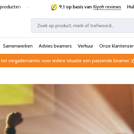
sproducten
Laagste prijsgarantie
9,1 op basis van
Al 25 jaar betrouwbaa
Kiyoh reviews
Hu
Samenwerken
Advies beamers
Verhuur
Onze klantenser
 tot vergaderruimte: voor iedere situatie een passende beamer.
W