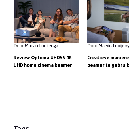
Door
Marvin Looijenga
Door
Marvin Looijen
Review Optoma UHD55 4K
Creatieve manier
UHD home cinema beamer
beamer te gebrui
Tags