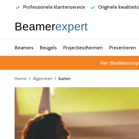
varen
Professionele klantenservice
Originele kwaliteit
Beamers
Beugels
Projectieschermen
Presenteren
Van thuisbioscoop
Home
Algemeen
buiten