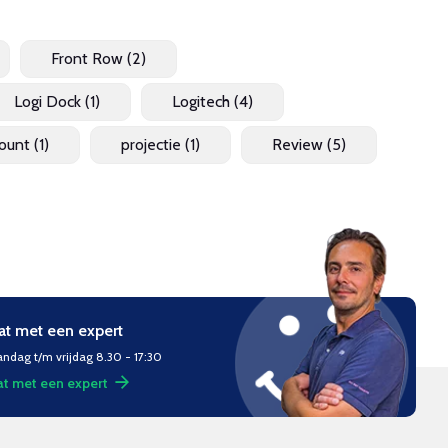
Front Row
(2)
Logi Dock
(1)
Logitech
(4)
ount
(1)
projectie
(1)
Review
(5)
at met een expert
ndag t/m vrijdag 8.30 - 17:30
t met een expert