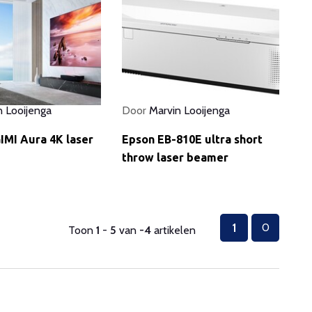
n Looijenga
Door
Marvin Looijenga
IMI Aura 4K laser
Epson EB-810E ultra short
throw laser beamer
1
0
Toon
1
-
5
van
-4
artikelen