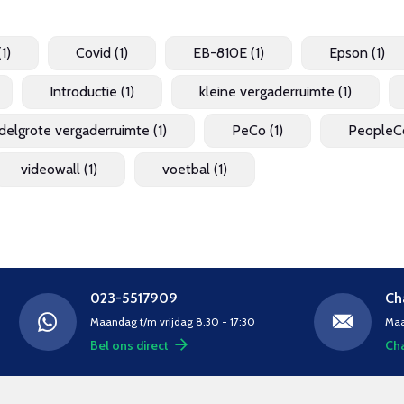
(1)
Covid
(1)
EB-810E
(1)
Epson
(1)
Introductie
(1)
kleine vergaderruimte
(1)
delgrote vergaderruimte
(1)
PeCo
(1)
PeopleC
videowall
(1)
voetbal
(1)
023-5517909
Ch
Maandag t/m vrijdag 8.30 - 17:30
Maa
Bel ons direct
Cha