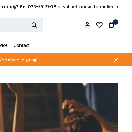
r en ervaren
lp nodig?
Bel 023-5517909
Professionele klantenservice
of vul het
contactformulier
in
0
vice
Contact
e helpen je graag!
Account aanmaken
Account aanmaken