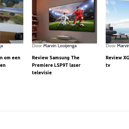
ga
Door
Marvin Looijenga
Door
Marvi
en om een
Review Samsung The
Review XG
ken
Premiere LSP9T laser
tv
televisie