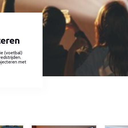
teren
e (voetbal)
edstrijden.
rojecteren met