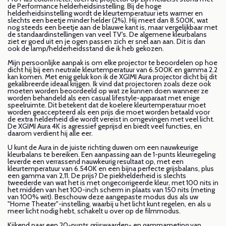
de Performance helderheidsinstelling. Bij de hoge
helderheidsinstelling wordt de kleurtemperatuur iets warmer en
slechts een beetje minder helder (2%). Hij meet dan 8.500K, wat
nog steeds een beetje aan de blauwe kant is, maar vergelijkbaar met
de standaardinstellingen van veel TV's. De algemene kleurbalans
ziet er goed uit en je ogen passen zich er snel aan aan. Dit is dan
ook de lamp/helderheidsstand die ik heb gekozen.
Mijn persoonlijke aanpak is om elke projector te beoordelen op hoe
dicht hij bij een neutrale kleurtemperatuur van 6.500K en gamma 2.2
kan komen. Met enig geluk kon ik de XGIMI Aura projector dicht bij dit
gekalibreerde ideaal krijgen. Ik vind dat projectoren zoals deze ook
moeten worden beoordeeld op wat ze kunnen doen wanneer ze
worden behandeld als een casual lifestyle-apparaat met enige
speelruimte. Dit betekent dat de koelere kleurtemperatuur moet
worden geaccepteerd als een prijs die moet worden betaald voor
de extra helderheid die wordt vereist in omgevingen met veel licht.
De XGIMI Aura 4K is agressief geprijsd en biedt veel functies, en
daarom verdient hij alle eer.
U kunt de Aura in de juiste richting duwen om een nauwkeurige
kleurbalans te bereiken. Een aanpassing aan de 1-punts kleurregeling
leverde een verrassend nauwkeurig resultaat op, met een
kleurtemperatuur van 6.540K en een bijna perfecte grijsbalans, plus
een gamma van 2,11. De prijs? De piekhelderheid is slechts
tweederde van wat het is met ongecorrigeerde kleur, met 100 nits in
het midden van het 100-inch scherm in plaats van 150 nits (meting
van 100% wit). Beschouw deze aangepaste modus dus als uw
"Home Theater"-instelling, waarbij u het licht kunt regelen, en als u
meer licht nodig hebt, schakelt u over op de filmmodus.
Kijkend naar een 20-punts grijswaarden- en gammameting van