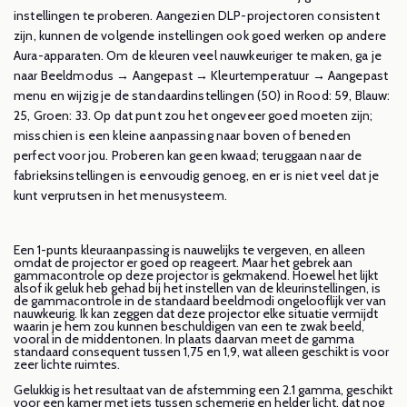
instellingen te proberen. Aangezien DLP-projectoren consistent
zijn, kunnen de volgende instellingen ook goed werken op andere
Aura-apparaten. Om de kleuren veel nauwkeuriger te maken, ga je
naar Beeldmodus → Aangepast → Kleurtemperatuur → Aangepast
menu en wijzig je de standaardinstellingen (50) in Rood: 59, Blauw:
25, Groen: 33. Op dat punt zou het ongeveer goed moeten zijn;
misschien is een kleine aanpassing naar boven of beneden
perfect voor jou. Proberen kan geen kwaad; teruggaan naar de
fabrieksinstellingen is eenvoudig genoeg, en er is niet veel dat je
kunt verprutsen in het menusysteem.
Een 1-punts kleuraanpassing is nauwelijks te vergeven, en alleen
omdat de projector er goed op reageert. Maar het gebrek aan
gammacontrole op deze projector is gekmakend. Hoewel het lijkt
alsof ik geluk heb gehad bij het instellen van de kleurinstellingen, is
de gammacontrole in de standaard beeldmodi ongelooflijk ver van
nauwkeurig. Ik kan zeggen dat deze projector elke situatie vermijdt
waarin je hem zou kunnen beschuldigen van een te zwak beeld,
vooral in de middentonen. In plaats daarvan meet de gamma
standaard consequent tussen 1,75 en 1,9, wat alleen geschikt is voor
zeer lichte ruimtes.
Gelukkig is het resultaat van de afstemming een 2.1 gamma, geschikt
voor een kamer met iets tussen schemerig en helder licht, dat nog