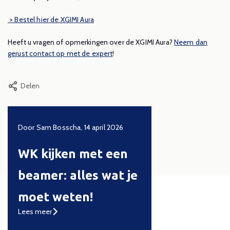
> Bestel hier de XGIMI Aura
Heeft u vragen of opmerkingen over de XGIMI Aura?
Neem dan
gerust contact op met de expert
!
Delen
23
Door Sam Bosscha, 14 april 2026
Door Sam, 17 januari 2026
WK kijken met een
BenQ W-Series
beamer: alles wat je
uitgelegd: de
moet weten!
ultieme
Lees meer
thuisbioscoop 