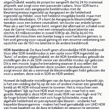
uitgeschakeld, waarbij de projector aangeeft dat hij 24 Hz materiaal
afspeelt, wat zorgt voor een passende cadans. Voor SDR kunt u
kiezen tussen een aangepaste beeldmodus met de
kleurtemperatuur ingesteld op Aangepast en de helderheid
ingesteld op Helder, voor het helderst mogelijke beeld, maar met
een koele kleurbalans. Of u kunt de Aangepaste kleurinstellingen
tweaken voor een betere neutraliteit, ten koste van enkele lumen.
Maar als u aan het gamen bent, vergeet dat allemaal en schakel over
naar de Game-modus met een verwaarloosbare latentie van
slechts 43 milliseconden in zowel 1080p als 2160p bij 60 Hz.
Hoewel dit misschien een beetje traag is voor hardcore gamers, is
het snel genoeg voor casual gaming en een enorme verbetering ten
opzichte van de 150 ms latentie in de andere beeldmodi.
HDR-beeldmodi.
De Aura heeft geen afzonderlijke HDR-beeldmodi.
Voor elke SDR-beeldmodus is een optie voor HDR ingesteld op
"Auto" of anders uitgeschakeld, en de HDR-beeldmodus gebruikt de
instellingen die in de SDR-versie van dezelfde modus zijn gekozen.
Dit is een mooie, logische benadering waarvan ik zou willen dat
andere projectorfabrikanten deze zouden standaardiseren; het
zorgt ervoor dat als u eenmaal de kleurinstellingen hebt gekozen die
voor u werken, deze ook in SDR en HDR werken.
Hoewel de kalibratie-instellingen van de Aura-projector beperkt zijn,
is het een redding dat hij op de een of andere manier een geweldig
beeld uit 4K HDR-inhoud weet te toveren. Het is misschien een
"ingebakken" kijk op hoe HDR eruit moet zien, maar het is een
goede. Natuurlijk is deze HDR niet zoals HDR van een high-end TV;
de hoge lichten hebben niet zo'n hoge lichtsterkte, maar de
algehele helderheid en perceptueel rijke kleuren - ondanks het
beperkte kleurengamma - maken het heel gemakkelijk om UHD HDR
van hoge kwaliteit op de Aura te bekijken en gewoon te genieten