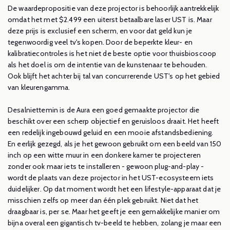
De waardepropositie van deze projector is behoorlijk aantrekkelijk
omdat het met $2.499 een uiterst betaalbare laser UST is. Maar
deze prijs is exclusief een scherm, en voor dat geld kun je
tegenwoordig veel tv's kopen. Door de beperkte kleur- en
kalibratiecontroles is het niet de beste optie voor thuisbioscoop
als het doel is om de intentie van de kunstenaar te behouden.
Ook blijft het achter bij tal van concurrerende UST's op het gebied
van kleurengamma.
Desalniettemin is de Aura een goed gemaakte projector die
beschikt over een scherp objectief en geruisloos draait. Het heeft
een redelijk ingebouwd geluid en een mooie afstandsbediening.
En eerlijk gezegd, als je het gewoon gebruikt om een ​​beeld van 150
inch op een witte muur in een donkere kamer te projecteren
zonder ook maar iets te installeren - gewoon plug-and-play -
wordt de plaats van deze projector in het UST-ecosysteem iets
duidelijker. Op dat moment wordt het een lifestyle-apparaat dat je
misschien zelfs op meer dan één plek gebruikt. Niet dat het
draagbaar is, per se. Maar het geeft je een gemakkelijke manier om
bijna overal een gigantisch tv-beeld te hebben, zolang je maar een