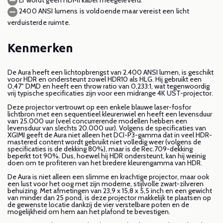
2400 ANSI lumens is voldoende maar vereist een licht
verduisterde ruimte.
Kenmerken
De Aura heeft een lichtopbrengst van 2.400 ANSI lumen, is geschikt
voor HDR en ondersteunt zowel HDR10 als HLG. Hij gebruikt een
0,47" DMD en heeft een throw ratio van 0,233:1, wat tegenwoordig
vrij typische specificaties zijn voor een midrange 4K UST-projector.
Deze projector vertrouwt op een enkele blauwe laser-fosfor
lichtbron met een sequentieel kleurenwiel en heeft een levensduur
van 25.000 uur (veel concurrerende modellen hebben een
levensduur van slechts 20.000 uur). Volgens de specificaties van
XGIMI geeft de Aura niet alleen het DCI-P3-gamma dat in veel HDR-
mastered content wordt gebruikt niet volledig weer (volgens de
specificaties is de dekking 80%), maar is de Rec.709-dekking
beperkt tot 90%. Dus, hoewel hij HDR ondersteunt, kan hij weinig
doen om te profiteren van het bredere kleurengamma van HDR.
De Aura is niet alleen een slimme en krachtige projector, maar ook
een lust voor het oog met zijn moderne, stijlvolle zwart-zilveren
behuizing. Met afmetingen van 23,9 x 15,8 x 5,5 inch en een gewicht
van minder dan 25 pond, is deze projector makkelijk te plaatsen op
de gewenste locatie dankzij de vier verstelbare poten en de
mogelijkheid om hem aan het plafond te bevestigen.