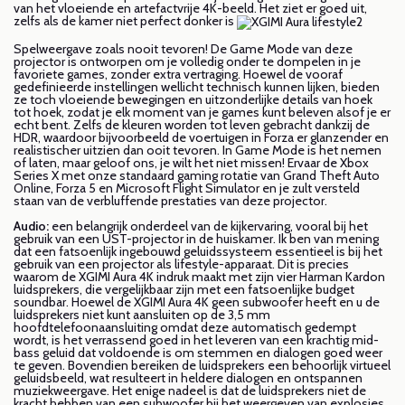
van het vloeiende en artefactvrije 4K-beeld. Het ziet er goed uit,
zelfs als de kamer niet perfect donker is
Spelweergave zoals nooit tevoren! De Game Mode van deze
projector is ontworpen om je volledig onder te dompelen in je
favoriete games, zonder extra vertraging. Hoewel de vooraf
gedefinieerde instellingen wellicht technisch kunnen lijken, bieden
ze toch vloeiende bewegingen en uitzonderlijke details van hoek
tot hoek, zodat je elk moment van je games kunt beleven alsof je er
echt bent. Zelfs de kleuren worden tot leven gebracht dankzij de
HDR, waardoor bijvoorbeeld de voertuigen in Forza er glanzender en
realistischer uitzien dan ooit tevoren. In Game Mode is het nemen
of laten, maar geloof ons, je wilt het niet missen! Ervaar de Xbox
Series X met onze standaard gaming rotatie van Grand Theft Auto
Online, Forza 5 en Microsoft Flight Simulator en je zult versteld
staan van de verbluffende prestaties van deze projector.
Audio:
een belangrijk onderdeel van de kijkervaring, vooral bij het
gebruik van een UST-projector in de huiskamer. Ik ben van mening
dat een fatsoenlijk ingebouwd geluidssysteem essentieel is bij het
gebruik van een projector als lifestyle-apparaat. Dit is precies
waarom de XGIMI Aura 4K indruk maakt met zijn vier Harman Kardon
luidsprekers, die vergelijkbaar zijn met een fatsoenlijke budget
soundbar. Hoewel de XGIMI Aura 4K geen subwoofer heeft en u de
luidsprekers niet kunt aansluiten op de 3,5 mm
hoofdtelefoonaansluiting omdat deze automatisch gedempt
wordt, is het verrassend goed in het leveren van een krachtig mid-
bass geluid dat voldoende is om stemmen en dialogen goed weer
te geven. Bovendien bereiken de luidsprekers een behoorlijk virtueel
geluidsbeeld, wat resulteert in heldere dialogen en ontspannen
muziekweergave. Het enige nadeel is dat de luidsprekers niet de
kracht hebben van een subwoofer bij het weergeven van explosies,