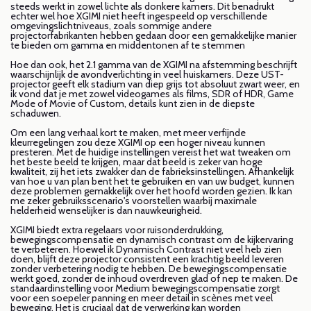
steeds werkt in zowel lichte als donkere kamers. Dit benadrukt
echter wel hoe XGIMI niet heeft ingespeeld op verschillende
omgevingslichtniveaus, zoals sommige andere
projectorfabrikanten hebben gedaan door een gemakkelijke manier
te bieden om gamma en middentonen af te stemmen
Hoe dan ook, het 2.1 gamma van de XGIMI na afstemming beschrijft
waarschijnlijk de avondverlichting in veel huiskamers. Deze UST-
projector geeft elk stadium van diep grijs tot absoluut zwart weer, en
ik vond dat je met zowel videogames als films, SDR of HDR, Game
Mode of Movie of Custom, details kunt zien in de diepste
schaduwen.
Om een lang verhaal kort te maken, met meer verfijnde
kleurregelingen zou deze XGIMI op een hoger niveau kunnen
presteren. Met de huidige instellingen vereist het wat tweaken om
het beste beeld te krijgen, maar dat beeld is zeker van hoge
kwaliteit, zij het iets zwakker dan de fabrieksinstellingen. Afhankelijk
van hoe u van plan bent het te gebruiken en van uw budget, kunnen
deze problemen gemakkelijk over het hoofd worden gezien. Ik kan
me zeker gebruiksscenario's voorstellen waarbij maximale
helderheid wenselijker is dan nauwkeurigheid.
XGIMI biedt extra regelaars voor ruisonderdrukking,
bewegingscompensatie en dynamisch contrast om de kijkervaring
te verbeteren. Hoewel ik Dynamisch Contrast niet veel heb zien
doen, blijft deze projector consistent een krachtig beeld leveren
zonder verbetering nodig te hebben. De bewegingscompensatie
werkt goed, zonder de inhoud overdreven glad of nep te maken. De
standaardinstelling voor Medium bewegingscompensatie zorgt
voor een soepeler panning en meer detail in scènes met veel
beweging. Het is cruciaal dat de verwerking kan worden