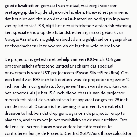
goede kwaliteit en gemaakt van metaal, wat zorgt voor een
prettige grip dankzij de afgeronde hoeken. Hoewel het jammer is
dat het niet verlicht is en dat er AAA-batterijen nodig zijn in plaats
van opladen via USB, blijft het een uitstekende afstandsbediening.
Een speciale knop op de afstandsbediening maakt gebruik van
Google Assistant mogelijk en biedt de mogelijkheid om gesproken
zoekopdrachten uit te voeren via de ingebouwde microfoon.
De projector is getest met behulp van een 100-inch, 0,6 gain
omgevingslicht afstotend lenticulair scherm dat speciaal
ontworpen is voor UST-projectoren (Epson SilverFlex Ultra). Om
een beeld van 100 inch te bereiken, was de projector ongeveer 12
inch van de muur geplaatst (ongeveer 11 inch van de voorkant van
het scherm). Als je het 15,8 inch diepe chassis van de projector
meerekent, staat de voorkant van het apparaat ongeveer 28 inch
van de muur af. Daarom is het belangrijk om een tv-meubel of
dressoir te hebben dat diep genoeg is om de projector erop te
plaatsen, anders moet je het meubilair van de muur trekken. Om
de lens-to-screen throw voor andere beeldformaten te
controleren, kun je de ProjectorCentral XGIMI Aura throw calculator