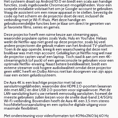
Het systeem draait op Android 10.0 en biedt een scala aan handige
functies, zoals ingebouwde Chromecast-mogelijkheden. Voor een
soepele installatie volstaat het om je Google-account te gebruiken.
Vraag de assistent om een nieuw apparaat in te stellen, bevestig de
code op het scherm en de projector doet de rest, inclusief de
verbinding met je Wi-Fi thuis. Met deze handige en
gebruiksvriendelijke functies ben je klaar om direct te genieten van
je favoriete films, series en games.
Deze projector heeft een ruime keuze aan streaming apps,
waaronder populaire opties zoals Vudu, Hulu en YouTube. Helaas
werkt de Netflix-app niet goed op deze projector, zoals bij veel
andere projectoren die gebruik maken van het Android TV-platform.
Toen ik de app opende, kreeg ik een waarschuwing dat deze niet
bruikbaar was met mijn account. Gelukkig kun je Netflix nog wel naar
de projector casten vanaf een laptop. Toch raad ik aan om een 4K-
streamingstick (of puck) of een gameconsole te gebruiken voor een
optimale Netflix-ervaring. Naast betere beeldkwaliteit, biedt een
externe streamer ook hogere audiokwaliteit omdat deze projector
geen eARC heeft en Dolby Atmos niet kan doorgeven van zijn apps
naar een extern geluidssysteem.
De Aura 4K is een krachtige projector met tal van
aansluitmogelijkheden, waaronder drie HDMI 2.0-poorten (waarvan
één met ARC) en drie USB 2.0-poorten voor signaalinvoer. Met de
LAN-aansluiting kunt u uw netwerk eenvoudig aansluiten, hoewel de
meeste gebruikers zullen kiezen voor de snelle dual-band 2,4/5GHz
Wi-Fi-verbinding. Bovendien heeft de Aura 4K een 3,5 mm stereo
hoofdtelefoonaansluiting en een optische digitale uitgang voor
maximale flexibiliteit.
Met ondersteuning voor videoformaten tot 4096x2160 bij 60 Hz