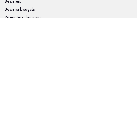
Beamers
Beamer beugels
Projectieschermen
Interactieve whiteboards
Volg ons op social media
Schrijf je in voor onze nieuwsbrief
Trotse bijdrage aan een groene en gezonde wereld