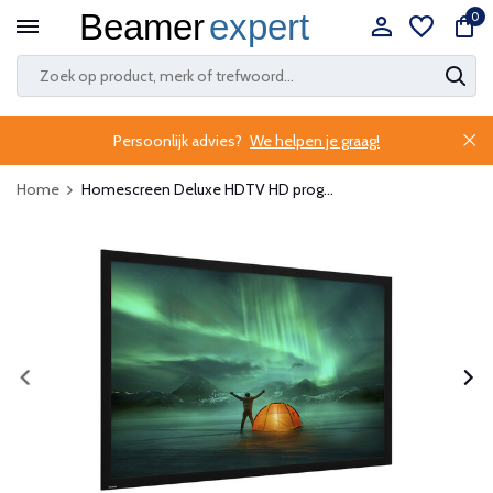
0
Persoonlijk advies?
We helpen je graag!
Home
Homescreen Deluxe HDTV HD prog...