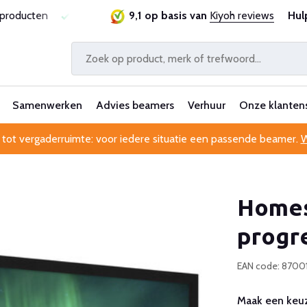
tie
Al 25 jaar betrouwbaar en ervaren
9,1 op basis van
Kiyoh reviews
Professionele k
Hul
Samenwerken
Advies beamers
Verhuur
Onze klanten
 tot vergaderruimte: voor iedere situatie een passende beamer.
W
Homes
progre
EAN code: 870
Maak een keuz