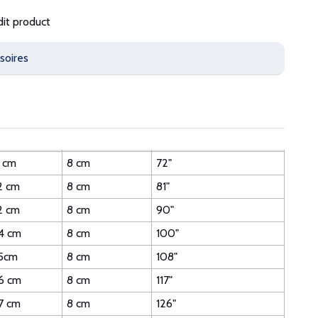
dit product
soires
 cm
8 cm
72"
2 cm
8 cm
81"
2 cm
8 cm
90"
4 cm
8 cm
100"
5cm
8 cm
108"
6 cm
8 cm
117"
7 cm
8 cm
126"