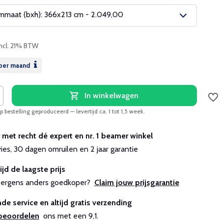
maat (bxh): 366x213 cm - 2.049,00
Incl. 21% BTW
per maand
In winkelwagen
 bestelling geproduceerd — levertijd ca. 1 tot 1,5 week.
r met recht dé expert en nr. 1 beamer winkel
vies, 30 dagen omruilen en 2 jaar garantie
ijd de laagste prijs
js ergens anders goedkoper?
Claim jouw prijsgarantie
de service en altijd gratis verzending
beoordelen
ons met een 9,1.