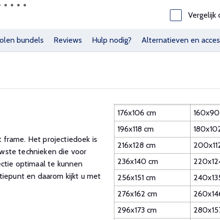
Vergelijk 
olen bundels
Reviews
Hulp nodig?
Alternatieven en acces
176x106 cm
160x90
196x118 cm
180x10
frame. Het projectiedoek is
216x128 cm
200x11
wste technieken die voor
236x140 cm
220x12
ectie optimaal te kunnen
tiepunt en daarom kijkt u met
256x151 cm
240x13
276x162 cm
260x14
296x173 cm
280x15