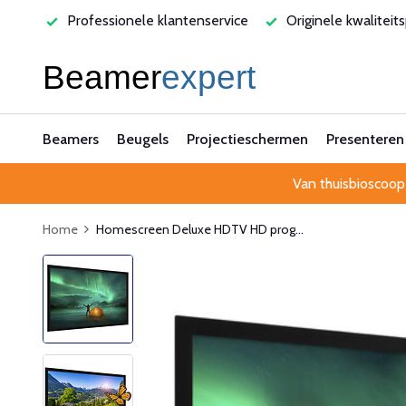
ervice
Originele kwaliteitsproducten
Laagste prijsgaran
Beamers
Beugels
Projectieschermen
Presenteren
Van thuisbioscoop
Home
Homescreen Deluxe HDTV HD prog...