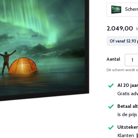
Scherm
2.049,00
Of vanaf
52,93
Aantal
Dit scherm wordt op
Al 20 jaa
Gratis ad
Betaal alt
Is de pri
Uitsteken
Klanten