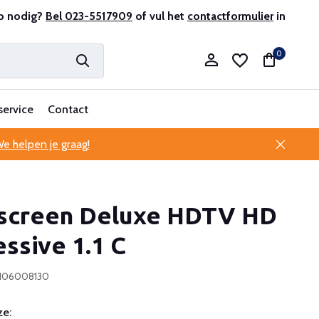
lantenservice
p nodig?
Bel 023-5517909
of vul het
contactformulier
in
0
service
Contact
e helpen je graag!
Account aanmaken
creen Deluxe HDTV HD
Account aanmaken
ssive 1.1 C
0106008130
e: