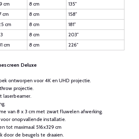
9 cm
8 cm
135"
7 cm
8 cm
158"
5 cm
8 cm
181"
3
8 cm
203"
1 cm
8 cm
226"
mescreen Deluxe
oek ontworpen voor 4K en UHD projectie.
throw projectie.
t laserbeamer.
ng.
ame van 8 x 3 cm met zwart fluwelen afwerking.
oor onopvallende installatie.
aten tot maximaal 516x329 cm
k door de beugels te draaien.