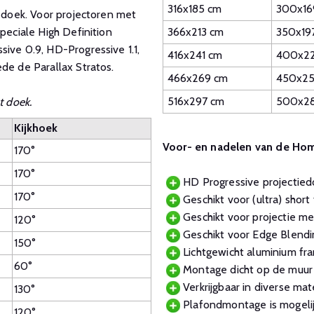
316x185 cm
300x16
e doek. Voor projectoren met
366x213 cm
350x19
peciale High Definition
ive 0.9, HD-Progressive 1.1,
416x241 cm
400x22
de de Parallax Stratos.
466x269 cm
450x25
516x297 cm
500x28
t doek.
Kijkhoek
Voor- en nadelen van de Ho
170°
170°
HD Progressive projectied
170°
Geschikt voor (ultra) short 
Geschikt voor projectie me
120°
Geschikt voor Edge Blendi
150°
Lichtgewicht aluminium fr
60°
Montage dicht op de muur v
Verkrijgbaar in diverse m
130°
Plafondmontage is mogelij
120°