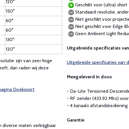
120°
Geschikt voor (ultra) short 
150°
Standaard resolutie, ander
Niet geschikt voor project
60°
Niet geschikt voor Edge Bl
60°
Geen Ambient Light Reduc
130°
Uitgebreide specificaties va
120°
olutie zijn van zeer hoge
Uitgebreide specificaties van
eeft, dan raden wij deze
Meegeleverd in doos
 pagina Doeksoort
- Da-Lite Tensioned Descend
- RF zender (433,92 Mhz) vo
- 4 kanaals afstandsbediening
Garantie
n diverse maten verkrijgbaar