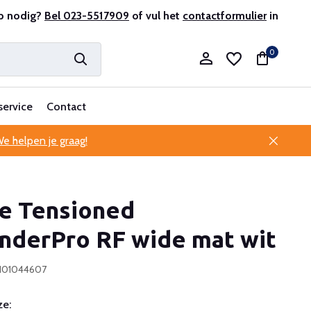
r en ervaren
p nodig?
Bel 023-5517909
Professionele klantenservice
of vul het
contactformulier
in
0
service
Contact
e helpen je graag!
Account aanmaken
te Tensioned
Account aanmaken
nderPro RF wide mat wit
0101044607
e: