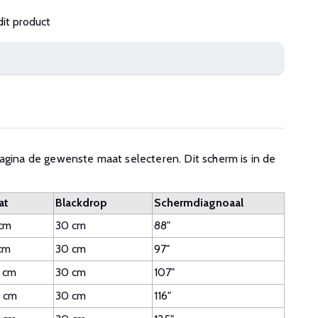
dit product
agina de gewenste maat selecteren. Dit scherm is in de
at
Blackdrop
Schermdiagnoaal
 cm
30 cm
88"
cm
30 cm
97"
 cm
30 cm
107"
 cm
30 cm
116"