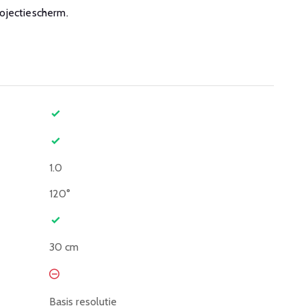
projectiescherm.
1.0
120°
30 cm
Basis resolutie