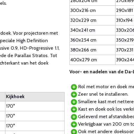
280x204 cm
270x169
els.
300x216 cm
290x181
320x229 cm
310x194
340x241 cm
330x20
e doek. Voor projectoren met
360x254 cm
350x219
peciale High Definition
ive 0.9, HD-Progressive 1.1,
380x266 cm
370x231
de de Parallax Stratos. Tot
400x279 cm
390x24
achterkant van het doek
Voor- en nadelen van de Da
Rol met motor en doek met 
Zeer snel te installeren.
Kijkhoek
Smallere kast met nettere
170°
Kast en doek ook los verkrij
170°
Geleverd met afstandsbedie
Verkrijgbaar van 200 cm t
170°
Ook met andere doeksoort