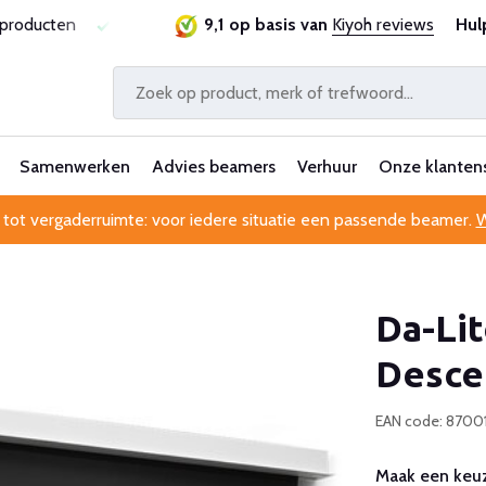
sproducten
Laagste prijsgarantie
9,1 op basis van
Al 25 jaar betrouwbaa
Kiyoh reviews
Hul
Samenwerken
Advies beamers
Verhuur
Onze klanten
 tot vergaderruimte: voor iedere situatie een passende beamer.
W
Da-Li
Desce
EAN code: 870
Maak een keuz