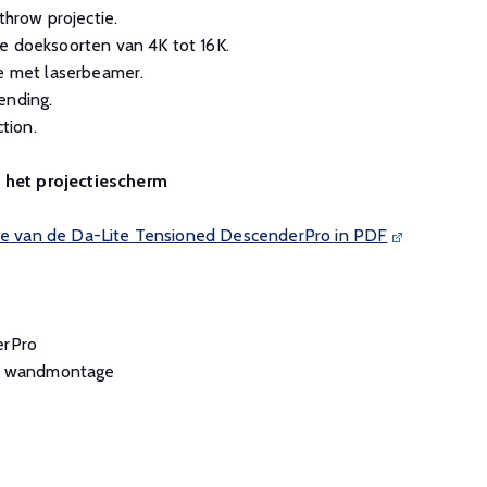
throw projectie.
e doeksoorten van 4K tot 16K.
ie met laserbeamer.
ending.
tion.
n het projectiescherm
 de van de Da-Lite Tensioned DescenderPro in PDF
erPro
or wandmontage