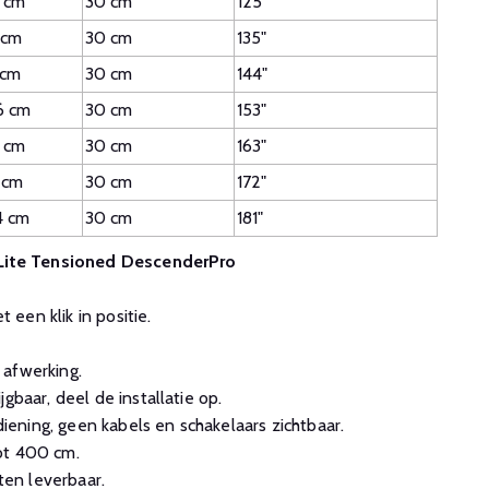
 cm
30 cm
125"
 cm
30 cm
135"
 cm
30 cm
144"
6 cm
30 cm
153"
 cm
30 cm
163"
 cm
30 cm
172"
4 cm
30 cm
181"
-Lite Tensioned DescenderPro
een klik in positie.
 afwerking.
gbaar, deel de installatie op.
ning, geen kabels en schakelaars zichtbaar.
ot 400 cm.
en leverbaar.