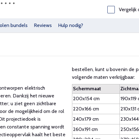
Vergelijk 
olen bundels
Reviews
Hulp nodig?
bestellen, kunt u bovenin de p
volgende maten verkrijgbaar:
ntworpen elektrisch
Schermmaat
Zichtma
eren. Dankzij het nieuwe
200x154 cm
190x119
ter; u ziet geen zichtbare
220x166 cm
210x131 
oor de mogelijkheid om de rol
it projectiedoek is
240x179 cm
230x144
een constante spanning wordt
260x191 cm
250x156
ectieoppervlak haalt het beste