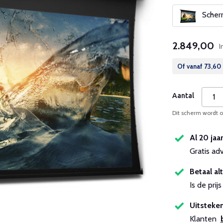
Scherm
2.849,00
I
Of vanaf
73,60
Aantal
Dit scherm wordt op
Al 20 jaa
Gratis ad
Betaal alt
Is de pri
Uitsteken
Klanten