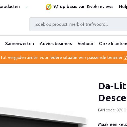
sproducten
Laagste prijsgarantie
9,1 op basis van
Al 25 jaar betrouwbaa
Kiyoh reviews
Hul
Samenwerken
Advies beamers
Verhuur
Onze klanten
 tot vergaderruimte: voor iedere situatie een passende beamer.
W
Da-Li
Desce
EAN code: 8700
Maak een keuz