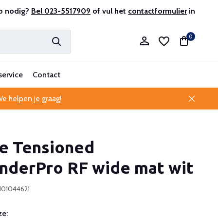
r en ervaren
p nodig?
Bel 023-5517909
Professionele klantenservice
of vul het
contactformulier
in
0
service
Contact
e helpen je graag!
Account aanmaken
te Tensioned
Account aanmaken
nderPro RF wide mat wit
101044621
e: