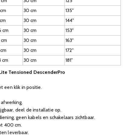
 cm
30 cm
125"
 cm
30 cm
135"
 cm
30 cm
144"
6 cm
30 cm
153"
 cm
30 cm
163"
 cm
30 cm
172"
4 cm
30 cm
181"
-Lite Tensioned DescenderPro
een klik in positie.
 afwerking.
gbaar, deel de installatie op.
ning, geen kabels en schakelaars zichtbaar.
ot 400 cm.
en leverbaar.