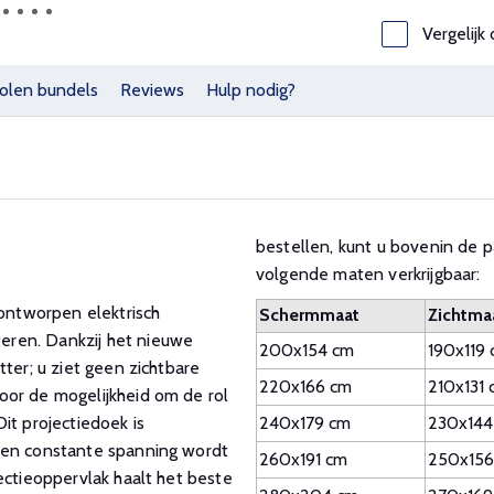
Vergelijk 
olen bundels
Reviews
Hulp nodig?
bestellen, kunt u bovenin de p
volgende maten verkrijgbaar:
ntworpen elektrisch
Schermmaat
Zichtma
eren. Dankzij het nieuwe
200x154 cm
190x119
ter; u ziet geen zichtbare
220x166 cm
210x131 
oor de mogelijkheid om de rol
it projectiedoek is
240x179 cm
230x144
een constante spanning wordt
260x191 cm
250x156
ectieoppervlak haalt het beste