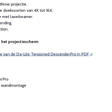
throw projectie.
e doeksoorten van 4K tot 16K.
ie met laserbeamer.
ending.
tion.
n het projectiescherm
 de van de Da-Lite Tensioned DescenderPro in PDF
erPro
or wandmontage