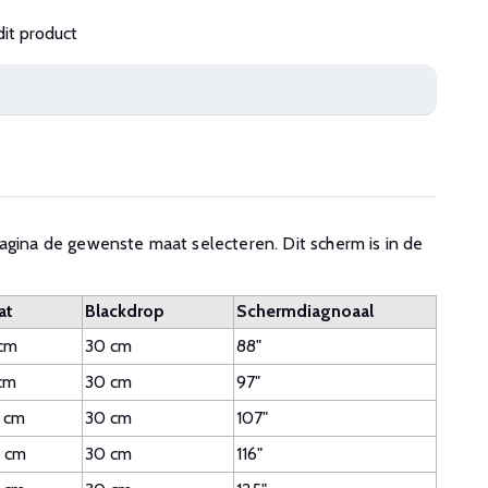
dit product
agina de gewenste maat selecteren. Dit scherm is in de
at
Blackdrop
Schermdiagnoaal
 cm
30 cm
88"
cm
30 cm
97"
 cm
30 cm
107"
 cm
30 cm
116"