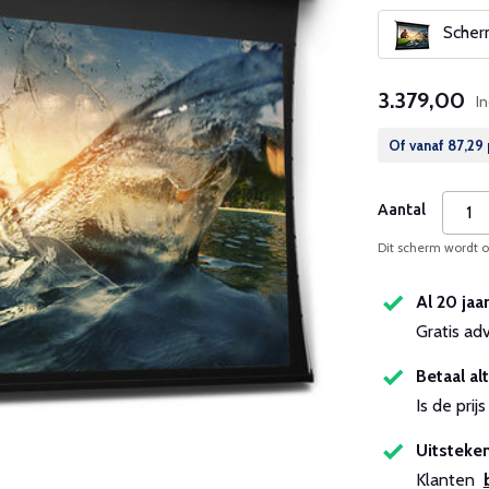
Scherm
3.379,00
I
Of vanaf
87,29
Aantal
Dit scherm wordt op
Al 20 jaa
Gratis ad
Betaal alt
Is de pri
Uitsteken
Klanten