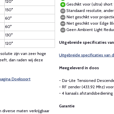
120°
Geschikt voor (ultra) short 
150°
Standaard resolutie, ander
Niet geschikt voor project
60°
Niet geschikt voor Edge Bl
60°
Geen Ambient Light Reduc
130°
Uitgebreide specificaties va
120°
olutie zijn van zeer hoge
Uitgebreide specificaties van
eeft, dan raden wij deze
Meegeleverd in doos
 pagina Doeksoort
- Da-Lite Tensioned Descend
- RF zender (433,92 Mhz) vo
- 4 kanaals afstandsbediening
Garantie
n diverse maten verkrijgbaar