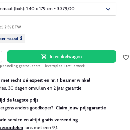
maat (bxh): 240 x 179 cm - 3.379,00
ncl. 21% BTW
per maand
In winkelwagen
 bestelling geproduceerd — levertijd ca. 1 tot 1,5 week.
r met recht dé expert en nr. 1 beamer winkel
vies, 30 dagen omruilen en 2 jaar garantie
ijd de laagste prijs
js ergens anders goedkoper?
Claim jouw prijsgarantie
de service en altijd gratis verzending
beoordelen
ons met een 9,1.