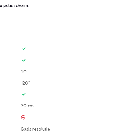
projectiescherm.
1.0
120°
30 cm
Basis resolutie