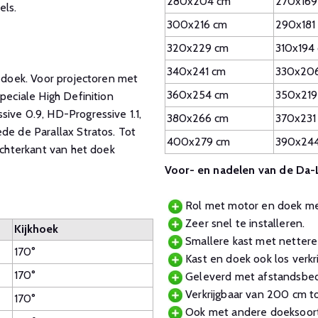
280x204 cm
270x169
els.
300x216 cm
290x181
320x229 cm
310x194
340x241 cm
330x20
e doek. Voor projectoren met
360x254 cm
350x219
peciale High Definition
ive 0.9, HD-Progressive 1.1,
380x266 cm
370x231
de de Parallax Stratos. Tot
400x279 cm
390x24
achterkant van het doek
Voor- en nadelen van de Da
Rol met motor en doek met 
Zeer snel te installeren.
Kijkhoek
Smallere kast met nettere
170°
Kast en doek ook los verkrij
170°
Geleverd met afstandsbedie
Verkrijgbaar van 200 cm t
170°
Ook met andere doeksoort