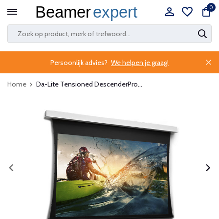
0
Persoonlijk advies?
We helpen je graag!
Home
Da-Lite Tensioned DescenderPro...