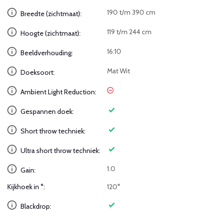
190 t/m 390 cm
Breedte (zichtmaat):
119 t/m 244 cm
Hoogte (zichtmaat):
16:10
Beeldverhouding:
Mat Wit
Doeksoort:
Ambient Light Reduction:
Gespannen doek:
Short throw techniek:
Ultra short throw techniek:
1.0
Gain:
Kijkhoek in °:
120°
Blackdrop: