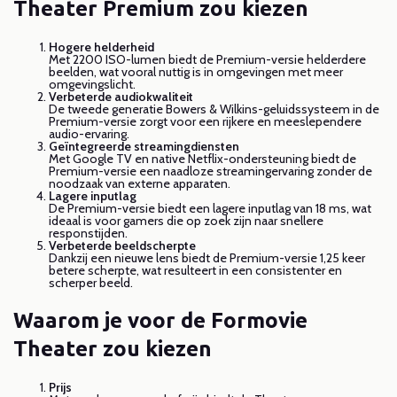
Theater Premium zou kiezen
Hogere helderheid
Met 2200 ISO-lumen biedt de Premium-versie helderdere
beelden, wat vooral nuttig is in omgevingen met meer
omgevingslicht.
Verbeterde audiokwaliteit
De tweede generatie Bowers & Wilkins-geluidssysteem in de
Premium-versie zorgt voor een rijkere en meeslependere
audio-ervaring.
Geïntegreerde streamingdiensten
Met Google TV en native Netflix-ondersteuning biedt de
Premium-versie een naadloze streamingervaring zonder de
noodzaak van externe apparaten.
Lagere inputlag
De Premium-versie biedt een lagere inputlag van 18 ms, wat
ideaal is voor gamers die op zoek zijn naar snellere
responstijden.
Verbeterde beeldscherpte
Dankzij een nieuwe lens biedt de Premium-versie 1,25 keer
betere scherpte, wat resulteert in een consistenter en
scherper beeld.
Waarom je voor de Formovie
Theater zou kiezen
Prijs