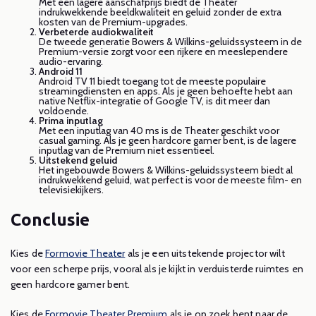
Met een lagere aanschafprijs biedt de Theater
indrukwekkende beeldkwaliteit en geluid zonder de extra
kosten van de Premium-upgrades.
Verbeterde audiokwaliteit
De tweede generatie Bowers & Wilkins-geluidssysteem in de
Premium-versie zorgt voor een rijkere en meeslependere
audio-ervaring.
Android 11
Android TV 11 biedt toegang tot de meeste populaire
streamingdiensten en apps. Als je geen behoefte hebt aan
native Netflix-integratie of Google TV, is dit meer dan
voldoende.
Prima inputlag
Met een inputlag van 40 ms is de Theater geschikt voor
casual gaming. Als je geen hardcore gamer bent, is de lagere
inputlag van de Premium niet essentieel.
Uitstekend geluid
Het ingebouwde Bowers & Wilkins-geluidssysteem biedt al
indrukwekkend geluid, wat perfect is voor de meeste film- en
televisiekijkers.
Conclusie
Kies de
Formovie Theater
als je een uitstekende projector wilt
voor een scherpe prijs, vooral als je kijkt in verduisterde ruimtes en
geen hardcore gamer bent.
Kies de
Formovie Theater Premium
als je op zoek bent naar de