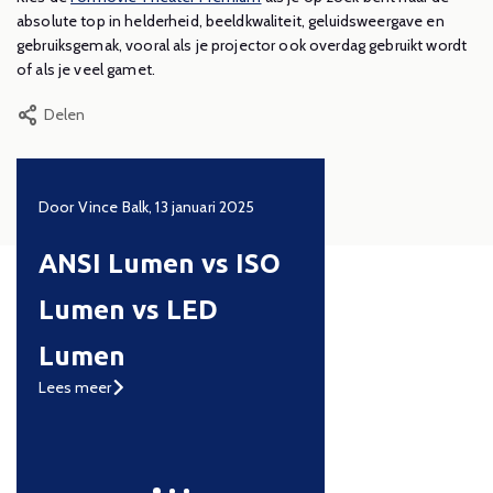
absolute top in helderheid, beeldkwaliteit, geluidsweergave en
gebruiksgemak, vooral als je projector ook overdag gebruikt wordt
of als je veel gamet.
Delen
s
Door Vince Balk, 13 januari 2025
Door Daniel Kamp, 1 oktob
ANSI Lumen vs ISO
Hisense PX3 P
Lumen vs LED
RGB laser ultr
Lumen
short throw b
Lees meer
Lees meer