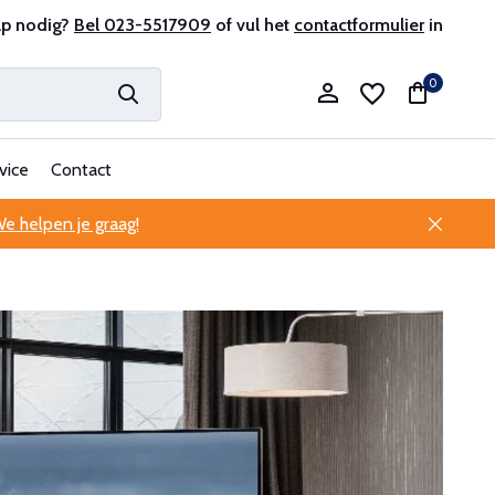
sionele klantenservice
lp nodig?
Bel 023-5517909
of vul het
contactformulier
in
0
vice
Contact
e helpen je graag!
Account aanmaken
Account aanmaken