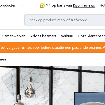
prijsgarantie
Al 25 jaar betrouwbaar en ervaren
9,1 op basis van
Kiyoh reviews
Profes
Hu
Samenwerken
Advies beamers
Verhuur
Onze klantenser
 tot vergaderruimte: voor iedere situatie een passende beamer.
W
eren