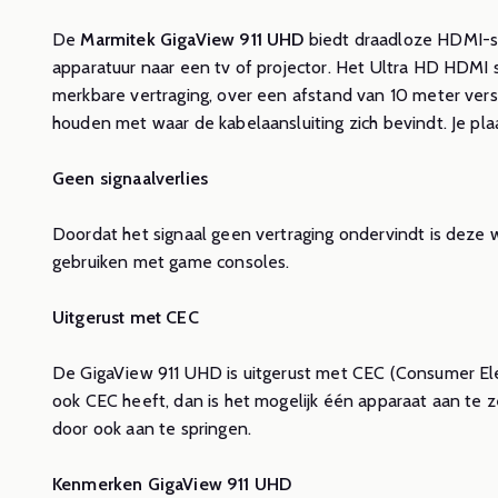
en 
De
Marmitek GigaView 911 UHD
biedt draadloze HDMI-si
apparatuur naar een tv of projector. Het Ultra HD HDMI sig
Lees m
merkbare vertraging, over een afstand van 10 meter ver
houden met waar de kabelaansluiting zich bevindt. Je plaat
Geen signaalverlies
Doordat het signaal geen vertraging ondervindt is deze
gebruiken met game consoles.
Uitgerust met CEC
De GigaView 911 UHD is uitgerust met CEC (Consumer Ele
ook CEC heeft, dan is het mogelijk één apparaat aan te 
door ook aan te springen.
Kenmerken GigaView 911 UHD