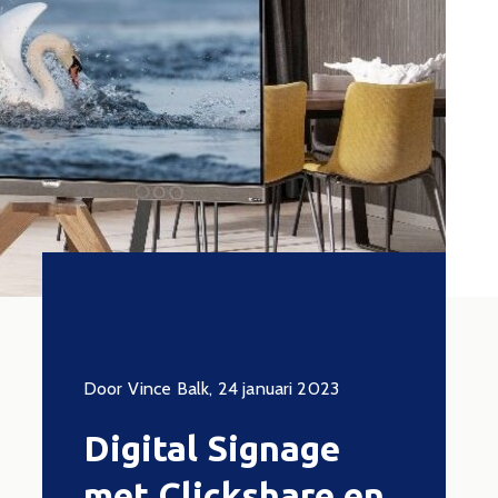
mber 2019
Door Vince Balk, 24 januari 2023
Door Vince 
are
Digital Signage
Scre
are
met Clickshare en
veili