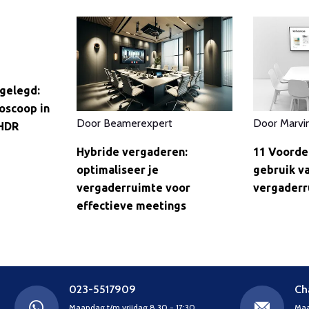
gelegd:
oscoop in
Door
Beamerexpert
Door
Marvi
 HDR
Hybride vergaderen:
11 Voorde
optimaliseer je
gebruik va
vergaderruimte voor
vergaderr
effectieve meetings
023-5517909
Ch
Maandag t/m vrijdag 8.30 - 17:30
Maa