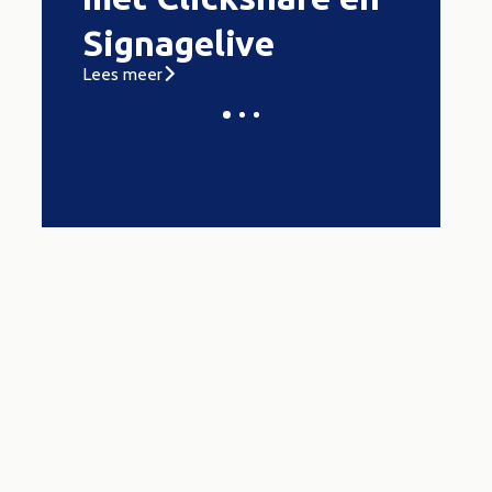
Signagelive
en pr
Lees meer
Lees meer