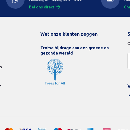
Bel ons direct
Cha
Wat onze klanten zeggen
S
O
Trotse bijdrage aan een groene en
gezonde wereld
ds
n
V