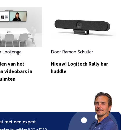
n Looijenga
Door
Ramon Schuller
len van het
Nieuw! Logitech Rally bar
n videobars in
huddle
uimten
at met een expert
ndag t/m vrijdag 8.30 - 17:30