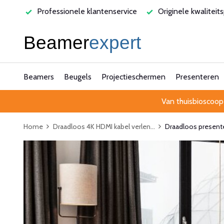
 klantenservice
Originele kwaliteitsproducten
Laagste 
Beamers
Beugels
Projectieschermen
Presenteren
Van thuisbioscoop
Home
Draadloos 4K HDMI kabel verlen...
Draadloos present