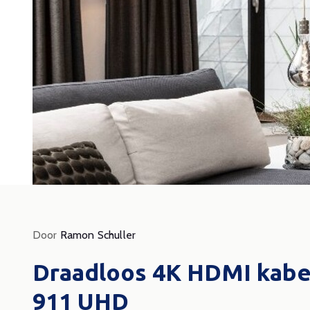
Door
Ramon Schuller
Door Vi
Draadloos 4K HDMI kabe
Scr
911 UHD
vei