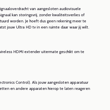
presenteren
beschikbaar
gnaaloverdracht van aangesloten audiovisuele
naal kan storingsvrij, zonder kwaliteitsverlies of
eer
Lees meer
stuurd worden. Je hoeft dus geen rekening meer te
st jouw Ultra HD tv in een ruimte daar waar jij wilt.
 wireless HDMI extender uitermate geschikt om te
ctronics Control). Als jouw aangesloten apparatuur
zetten en andere apparaten hierop te laten reageren