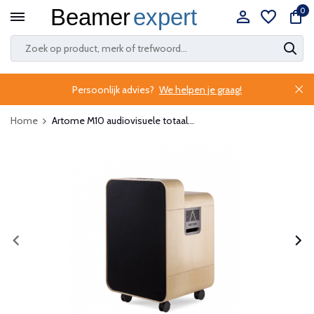
0
Persoonlijk advies?
We helpen je graag!
Home
Artome M10 audiovisuele totaal...