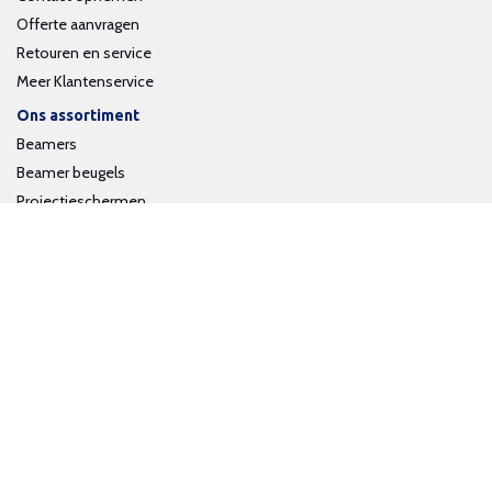
Offerte aanvragen
Retouren en service
Meer Klantenservice
Ons assortiment
Beamers
Beamer beugels
Projectieschermen
Interactieve whiteboards
Volg ons op social media
Schrijf je in voor onze nieuwsbrief