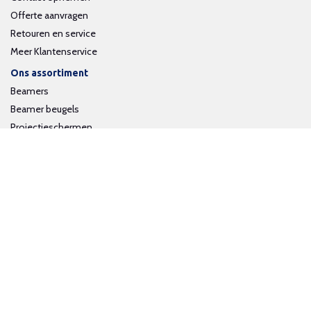
Offerte aanvragen
Retouren en service
Meer Klantenservice
Ons assortiment
Beamers
Beamer beugels
Projectieschermen
Interactieve whiteboards
Volg ons op social media
Schrijf je in voor onze nieuwsbrief