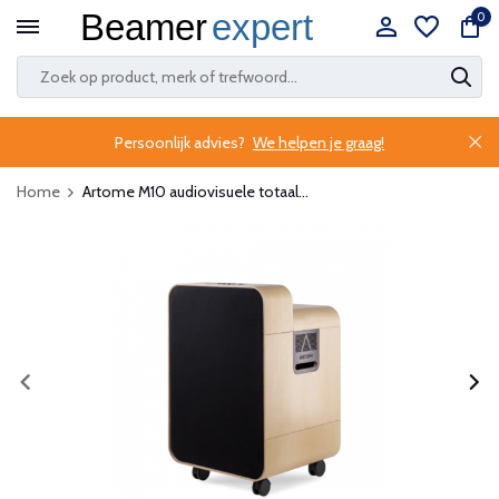
0
Persoonlijk advies?
We helpen je graag!
Home
Artome M10 audiovisuele totaal...