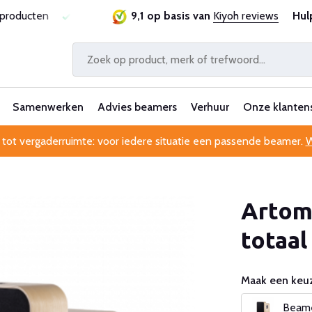
sproducten
Laagste prijsgarantie
9,1 op basis van
Al 25 jaar betrouwbaa
Kiyoh reviews
Hul
Samenwerken
Advies beamers
Verhuur
Onze klanten
 tot vergaderruimte: voor iedere situatie een passende beamer.
W
Artom
totaal
Maak een keuz
Beamer