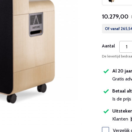
10.279,00
Of vanaf
265,5
Aantal
De levertijd bedr
Al 20 jaa
Gratis ad
Betaal alt
Is de pri
Uitsteken
Klanten
Vergelijk 