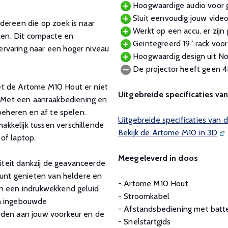
Hoogwaardige audio voor g
Sluit eenvoudig jouw video
dereen die op zoek is naar
Werkt op een accu, er zijn
elen. Dit compacte en
Geintegreerd 19” rack voor
rvaring naar een hoger niveau
Hoogwaardig design uit No
De projector heeft geen 4
et de Artome M10 Hout er niet
Uitgebreide specificaties van
ijk. Met een aanraakbediening en
 beheren en af te spelen.
Uitgebreide specificaties van
kkelijk tussen verschillende
Bekijk de Artome M10 in 3D
 of laptop.
Meegeleverd in doos
teit dankzij de geavanceerde
kunt genieten van heldere en
- Artome M10 Hout
en een indrukwekkend geluid
- Stroomkabel
en ingebouwde
- Afstandsbediening met batte
rden aan jouw voorkeur en de
- Snelstartgids