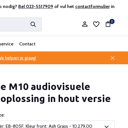
r en ervaren
p nodig?
Bel 023-5517909
Professionele klantenservice
of vul het
contactformulier
in
0
service
Contact
e helpen je graag!
Account aanmaken
e M10 audiovisuele
Account aanmaken
 oplossing in hout versie
e:
: EB-805F, Kleur front: Ash Grass - 10.279,00