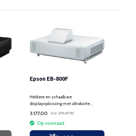
Epson EB-800F
Arto
Heldere en schaalbare
Mobiel
displayoplossing met ultrakorte
ruimte
projectieafstand voor signage-
videoc
3.177,00
10.27
Incl. 21% BTW
toepassingen.
Op voorraad
Op