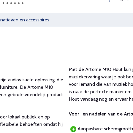
rnatieven en accessoires
Met de Artome M10 Hout kun j
muziekervaring waar je ook ben
ije audiovisuele oplossing, die
voor iemand die van muziek ho
 furniture. De Artome M10
is naar de perfecte manier om
n gebruiksvriendelijk product
Hout vandaag nog en ervaar het
Voor- en nadelen van de Ar
or lokaal publiek en op
 flexibele behoeften omdat hij
Aanpasbare schermgrootte 