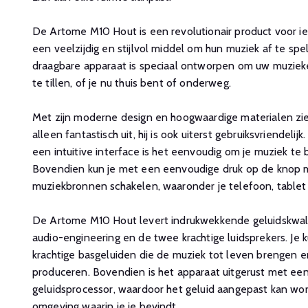
De Artome M10 Hout is een revolutionair product voor ie
een veelzijdig en stijlvol middel om hun muziek af te sp
draagbare apparaat is speciaal ontworpen om uw muzieke
te tillen, of je nu thuis bent of onderweg.
Met zijn moderne design en hoogwaardige materialen zi
alleen fantastisch uit, hij is ook uiterst gebruiksvriendel
een intuitive interface is het eenvoudig om je muziek te
Bovendien kun je met een eenvoudige druk op de knop ma
muziekbronnen schakelen, waaronder je telefoon, tablet
De Artome M10 Hout levert indrukwekkende geluidskwali
audio-engineering en de twee krachtige luidsprekers. Je 
krachtige basgeluiden die de muziek tot leven brengen 
produceren. Bovendien is het apparaat uitgerust met e
geluidsprocessor, waardoor het geluid aangepast kan wo
omgeving waarin je je bevindt.