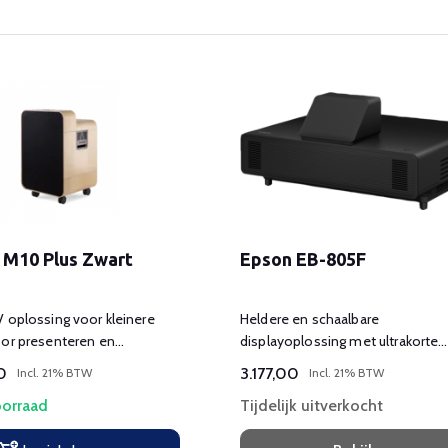
 M10 Plus Zwart
Epson EB-805F
 oplossing voor kleinere
Heldere en schaalbare
oor presenteren en
displayoplossing met ultrakorte
erencing
projectieafstand voor signage-
0
3.177,00
Incl. 21% BTW
Incl. 21% BTW
toepassingen.
orraad
Tijdelijk uitverkocht