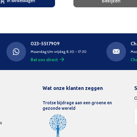
In winkelwagen
Bekijken
023-5517909
Ch
Maandag t/m vrijdag 8.30 - 17:30
Maa
Bel ons direct
Cha
Wat onze klanten zeggen
S
O
Trotse bijdrage aan een groene en
gezonde wereld
ds