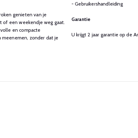
- Gebruikershandleiding
roken genieten van je
Garantie
bt of een weekendje weg gaat.
lvolle en compacte
U krijgt 2 jaar garantie op de
en meenemen, zonder dat je