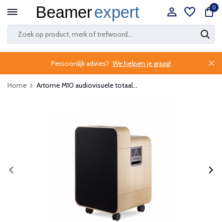
0
Persoonlijk advies?
We helpen je graag!
Home
Artome M10 audiovisuele totaal...