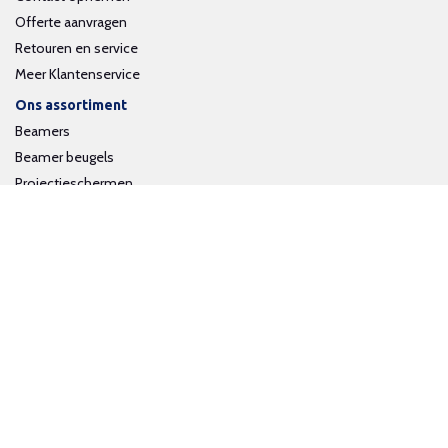
Offerte aanvragen
Retouren en service
Meer Klantenservice
Ons assortiment
Beamers
Beamer beugels
Projectieschermen
Interactieve whiteboards
Volg ons op social media
Schrijf je in voor onze nieuwsbrief