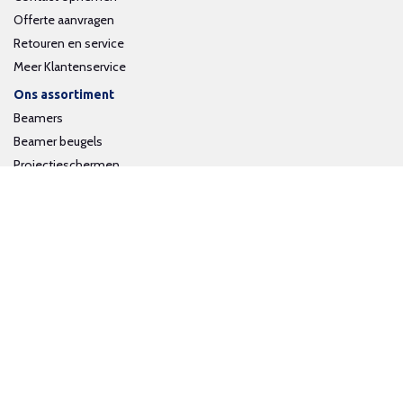
Offerte aanvragen
Retouren en service
Meer Klantenservice
Ons assortiment
Beamers
Beamer beugels
Projectieschermen
Interactieve whiteboards
Volg ons op social media
Schrijf je in voor onze nieuwsbrief