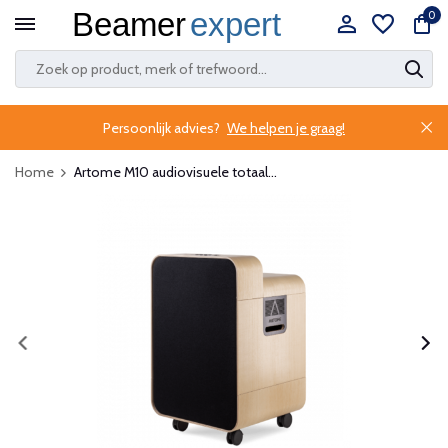
0
Persoonlijk advies?
We helpen je graag!
Home
Artome M10 audiovisuele totaal...