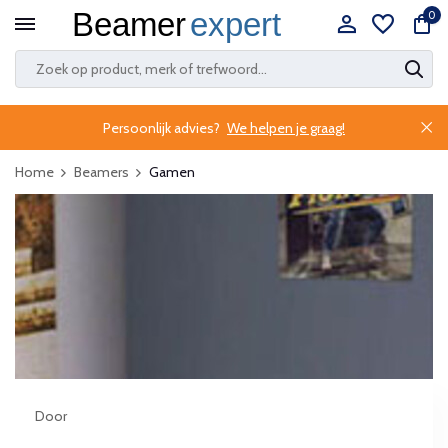
0
Persoonlijk advies?
We helpen je graag!
Home
Beamers
Gamen
Door