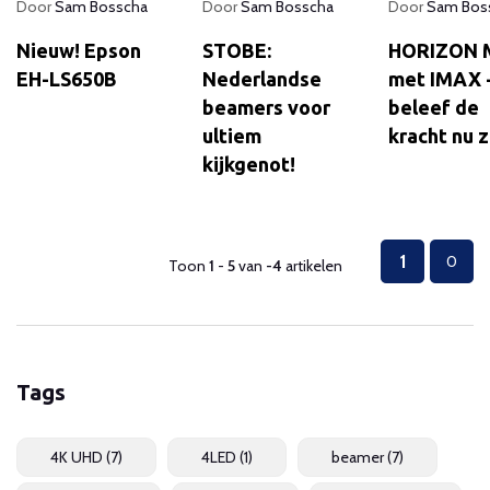
Door
Sam Bosscha
Door
Sam Bosscha
Door
Sam Bos
Nieuw! Epson
STOBE:
HORIZON 
EH-LS650B
Nederlandse
met IMAX 
beamers voor
beleef de
ultiem
kracht nu z
kijkgenot!
1
0
Toon
1
-
5
van
-4
artikelen
Tags
4K UHD
(7)
4LED
(1)
beamer
(7)