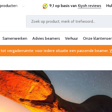
sproducten
Laagste prijsgarantie
9,1 op basis van
Al 25 jaar betrouwbaa
Kiyoh reviews
Hu
Samenwerken
Advies beamers
Verhuur
Onze klantenser
 tot vergaderruimte: voor iedere situatie een passende beamer.
W