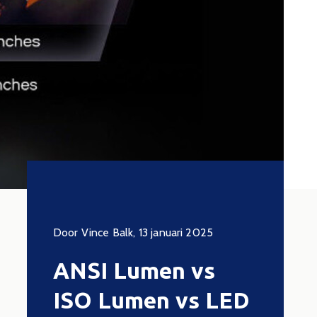
tus 2024
Door Vince Balk, 13 januari 2025
Door Vince
ANSI Lumen vs
Form
ISO Lumen vs LED
Prem