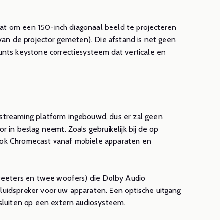
rt throw
Premiere 9 en
amer
laser TV
taat om een 150-inch diagonaal beeld te projecteren
van de projector gemeten). Die afstand is net geen
eer
Lees meer
unts keystone correctiesysteem dat verticale en
streaming platform ingebouwd, dus er zal geen
 in beslag neemt. Zoals gebruikelijk bij de op
ook Chromecast vanaf mobiele apparaten en
tweeters en twee woofers) die Dolby Audio
uidspreker voor uw apparaten. Een optische uitgang
 sluiten op een extern audiosysteem.