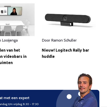
n Looijenga
Door
Ramon Schuller
len van het
Nieuw! Logitech Rally bar
n videobars in
huddle
uimten
at met een expert
ndag t/m vrijdag 8.30 - 17:30