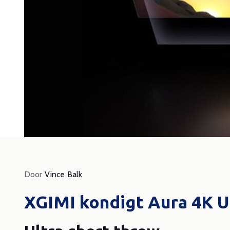
Door Da
Door
Vince Balk
His
XGIMI kondigt Aura 4K U
RGB