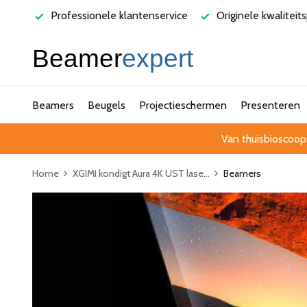
varen
Professionele klantenservice
Originele kwaliteit
Beamers
Beugels
Projectieschermen
Presenteren
Van thuisbioscoop
Home
XGIMI kondigt Aura 4K UST lase...
Beamers