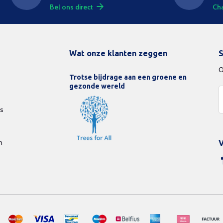
Bel ons direct
Cha
Wat onze klanten zeggen
S
O
Trotse bijdrage aan een groene en
gezonde wereld
ds
n
V