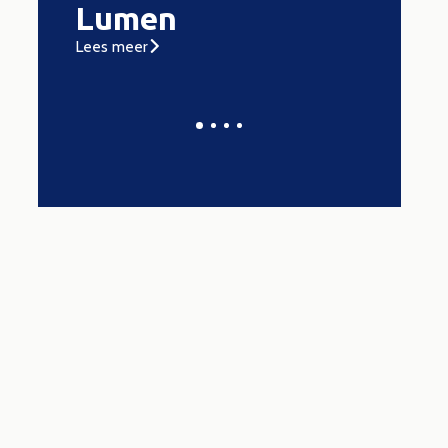
 7
Lumen
Form
Lees meer
Lees meer