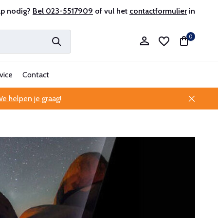
r en ervaren
lp nodig?
Bel 023-5517909
Professionele klantenservice
of vul het
contactformulier
in
0
vice
Contact
e helpen je graag!
Account aanmaken
Account aanmaken