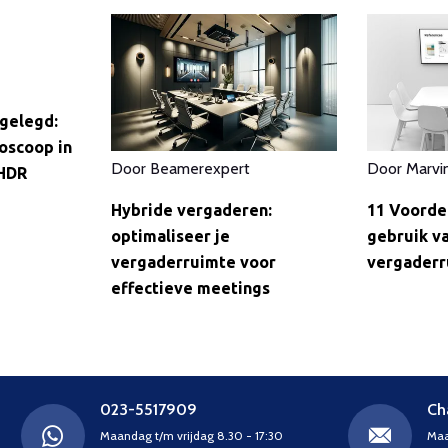
gelegd:
oscoop in
Door
Beamerexpert
Door
Marvi
 HDR
Hybride vergaderen:
11 Voorde
optimaliseer je
gebruik va
vergaderruimte voor
vergaderr
effectieve meetings
023-5517909
Ch
Maandag t/m vrijdag 8.30 - 17:30
Maa