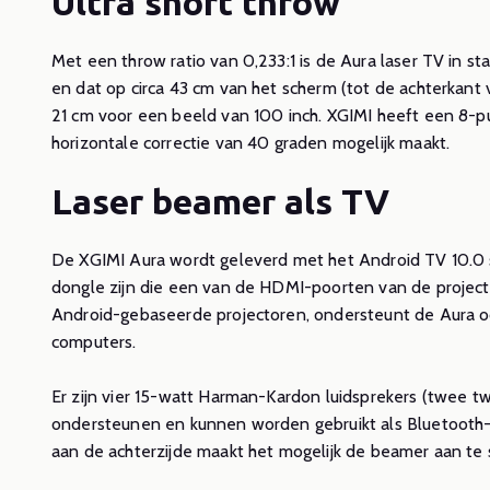
Ultra short throw
sho
be
Met een throw ratio van 0,233:1 is de Aura laser TV in s
en dat op circa 43 cm van het scherm (tot de achterkant 
Lees m
21 cm voor een beeld van 100 inch. XGIMI heeft een 8-p
horizontale correctie van 40 graden mogelijk maakt.
Laser beamer als TV
De XGIMI Aura wordt geleverd met het Android TV 10.0 
dongle zijn die een van de HDMI-poorten van de projector
Android-gebaseerde projectoren, ondersteunt de Aura 
computers.
Er zijn vier 15-watt Harman-Kardon luidsprekers (twee 
ondersteunen en kunnen worden gebruikt als Bluetooth-l
aan de achterzijde maakt het mogelijk de beamer aan te